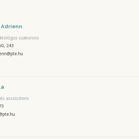
 Adrienn
diktológus szakorvos
0, 243
ienn@pte.hu
la
 és asszisztens
73
a@pte.hu