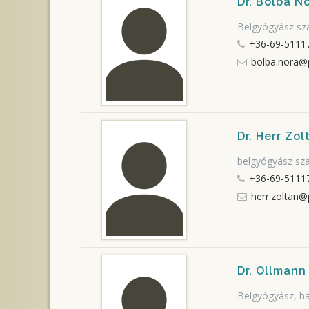
Dr. Bolba N
Belgyógyász sz
+36-69-5111
bolba.nora@
Dr. Herr Zol
belgyógyász sz
+36-69-5111
herr.zoltan@
Dr. Ollmann
Belgyógyász, h