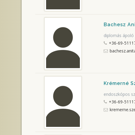
Bachesz An
diplomás ápoló
+36-69-5111
bachesz.anit
Krémerné S
endoszkópos sz
+36-69-5111
kremerne.sze