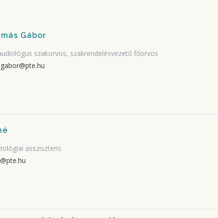
Tamás Gábor
 audiológus szakorvos, szakrendelésvezető főorvos
.gabor@pte.hu
né
iziológiai asszisztens
e@pte.hu