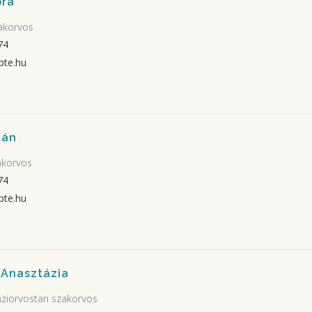
óra
akorvos
74
pte.hu
tán
akorvos
74
pte.hu
 Anasztázia
áziorvostan szakorvos