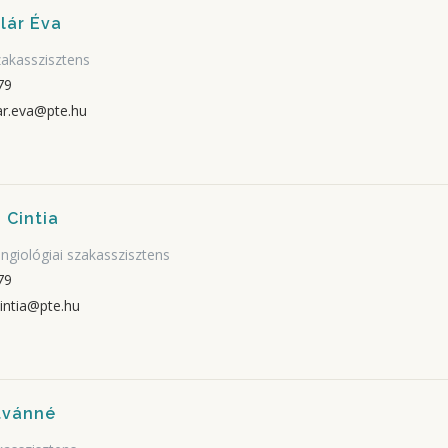
lár Éva
akasszisztens
79
ar.eva@pte.hu
 Cintia
angiológiai szakasszisztens
79
intia@pte.hu
stvánné