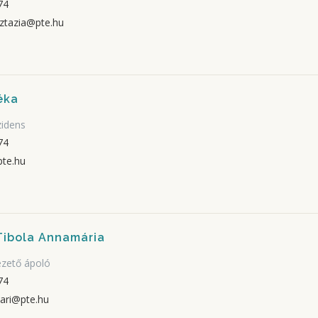
74
ztazia@pte.hu
éka
zidens
74
pte.hu
Tibola Annamária
ezető ápoló
74
ari@pte.hu