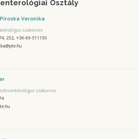
enterológiai Osztály
 Piroska Veronika
abetológus szakorvos
4, 252, +36-69-511150
ska@pte.hu
er
asztroenterológus szakorvos
74
te.hu