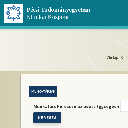
Ugrás
a
tartalomra
Címlap
-
Klin
Morz
MUNKATÁRSAK
Munkatárs keresése az adott Egységben