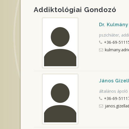
Addiktológiai Gondozó
Dr. Kulmány
pszichiáter, ad
+36-69-51115
kulmany.adr
János Gizel
általános ápoló
+36-69-5111
janos.gizell