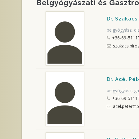
Belgyógyászati és Gasztro
Dr. Szakács
belgyógyász, di
+36-69-51117
szakacs.piro
Dr. Acél Pét
belgyógyász, g
+36-69-5111
acel.peter@p