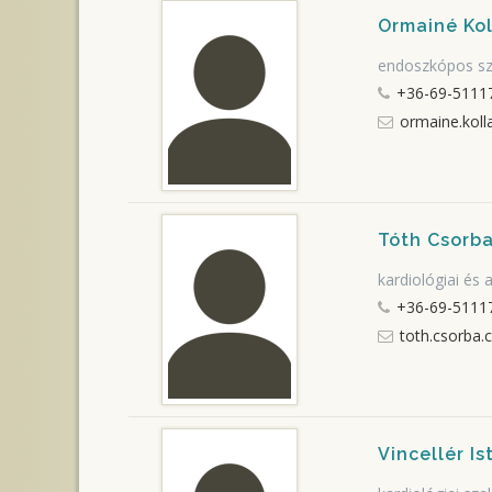
Ormainé Kol
endoszkópos sz
+36-69-5111
ormaine.koll
Tóth Csorba
kardiológiai és 
+36-69-5111
toth.csorba.c
Vincellér I