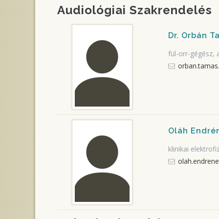
Audiológiai Szakrendelés
Dr. Orbán 
fül-orr-gégész,
orban.tamas
Oláh Endré
klinikai elektrof
olah.endren