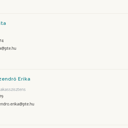
ita
74
a@pte.hu
zendrő Erika
akasszisztens
79
ndro.erika@pte.hu