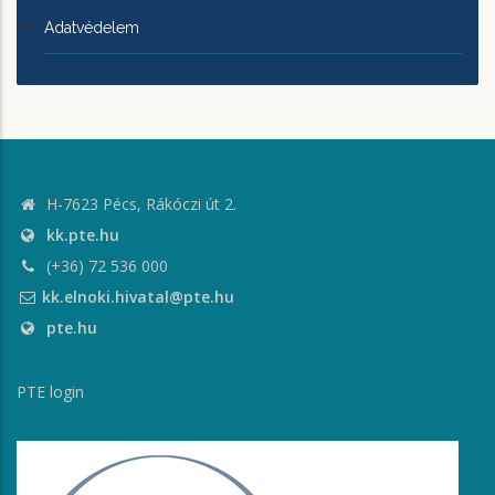
Adatvédelem
H-7623 Pécs, Rákóczi út 2.
kk.pte.hu
(+36) 72 536 000
kk.elnoki.hivatal@pte.hu
pte.hu
PTE login