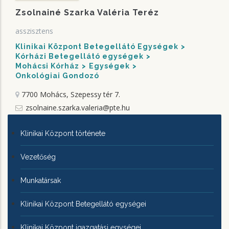
Zsolnainé Szarka Valéria Teréz
asszisztens
Klinikai Központ Betegellátó Egységek
Kórházi Betegellátó egységek
Mohácsi Kórház
Egységek
Onkológiai Gondozó
7700 Mohács, Szepessy tér 7.
zsolnaine.szarka.valeria@pte.hu
KLINIKAI
Klinikai Központ története
KÖZPONTRÓL
Vezetőség
Munkatársak
Klinikai Központ Betegellátó egységei
Klinikai Központ igazgatási egységei