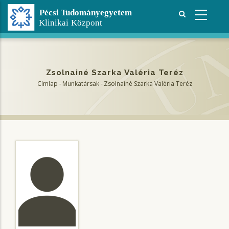
Ugrás
a
tartalomra
Zsolnainé Szarka Valéria Teréz
Címlap
-
Munkatársak
-
Zsolnainé Szarka Valéria Teréz
Morzsa