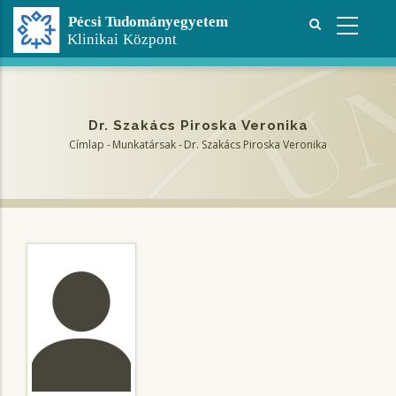
Ugrás
a
tartalomra
Dr. Szakács Piroska Veronika
Címlap
-
Munkatársak
-
Dr. Szakács Piroska Veronika
Morzsa