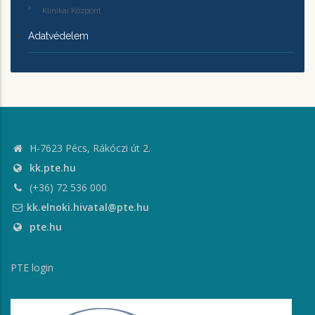
Klinikai Központ
Adatvédelem
H-7623 Pécs, Rákóczi út 2.
kk.pte.hu
(+36) 72 536 000
kk.elnoki.hivatal@pte.hu
pte.hu
PTE login