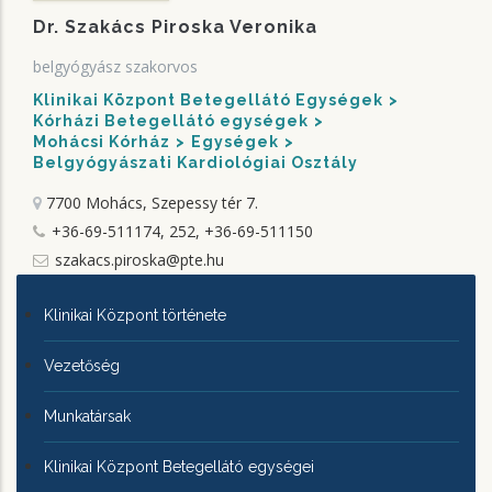
Dr. Szakács Piroska Veronika
belgyógyász szakorvos
Klinikai Központ Betegellátó Egységek
Kórházi Betegellátó egységek
Mohácsi Kórház
Egységek
Belgyógyászati Kardiológiai Osztály
7700 Mohács, Szepessy tér 7.
+36-69-511174, 252, +36-69-511150
szakacs.piroska@pte.hu
KLINIKAI
Klinikai Központ története
KÖZPONTRÓL
Vezetőség
Munkatársak
Klinikai Központ Betegellátó egységei