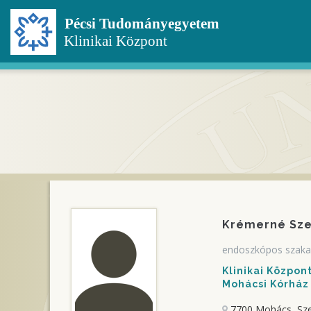
Ugrás
a
tartalomra
Krémerné Sze
endoszkópos szaka
Klinikai Közpo
Mohácsi Kórház
7700 Mohács, Sze