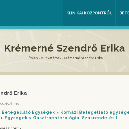
KLINIKAI KÖZPONTRÓL
BET
Krémerné Szendrő Erika
Címlap
-
Munkatársak
-
Krémerné Szendrő Erika
Morzsa
ndrő Erika
sszisztens
nt Betegellátó Egységek
Kórházi Betegellátó egység
Egységek
Gasztroenterológiai Szakrendelés I.
pessy tér 7.