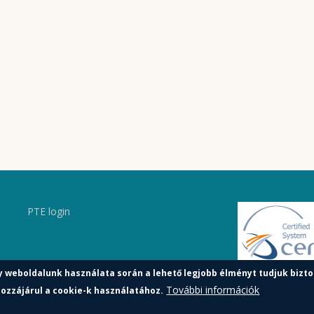
PTE login
y weboldalunk használata során a lehető legjobb élményt tudjuk bizto
További információk
ozzájárul a cookie-k használatához.