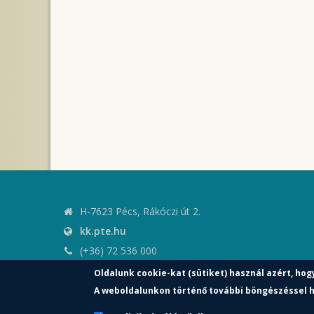
H-7623 Pécs, Rákóczi út 2.
kk.pte.hu
(+36) 72 536 000
kk.elnoki.hivatal@pte.hu
Oldalunk cookie-kat (sütiket) használ azért, hog
pte.hu
A weboldalunkon történő további böngészéssel h