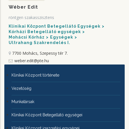
Wéber Edit
röntgen szakasszisztens
Klinikai Központ Betegellátó Egységek
Kórházi Betegellátó egységek
Mohácsi Kórház
Egységek
Ultrahang Szakrendelés I.
7700 Mohács, Szepessy tér 7.
weber.edit@pte.hu
KLINIKAI
Klinikai Központ története
KÖZPONTRÓL
Vezetőség
Munkatársak
Klinikai Központ Betegellátó egységei
Klinikai Központ igazgatási egységei