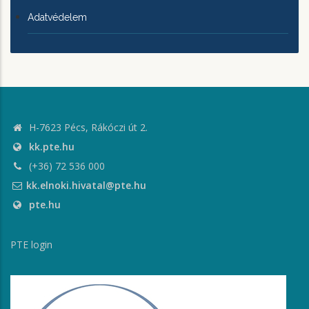
Adatvédelem
H-7623 Pécs, Rákóczi út 2.
kk.pte.hu
(+36) 72 536 000
kk.elnoki.hivatal@pte.hu
pte.hu
PTE login