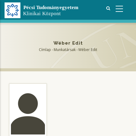
Ugrás
a
tartalomra
Wéber Edit
Címlap
-
Munkatársak
-
Wéber Edit
Morzsa