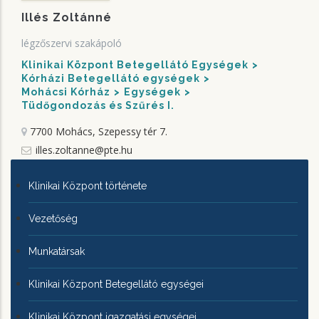
Illés Zoltánné
légzőszervi szakápoló
Klinikai Központ Betegellátó Egységek
Kórházi Betegellátó egységek
Mohácsi Kórház
Egységek
Tüdőgondozás és Szűrés I.
7700 Mohács, Szepessy tér 7.
illes.zoltanne@pte.hu
KLINIKAI
Klinikai Központ története
KÖZPONTRÓL
Vezetőség
Munkatársak
Klinikai Központ Betegellátó egységei
Klinikai Központ igazgatási egységei