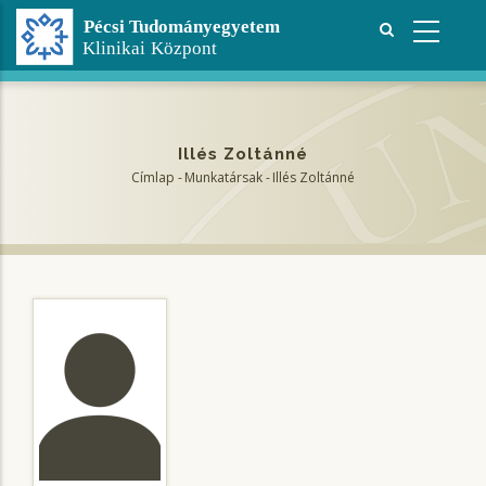
Ugrás
a
tartalomra
Illés Zoltánné
Címlap
-
Munkatársak
-
Illés Zoltánné
Morzsa