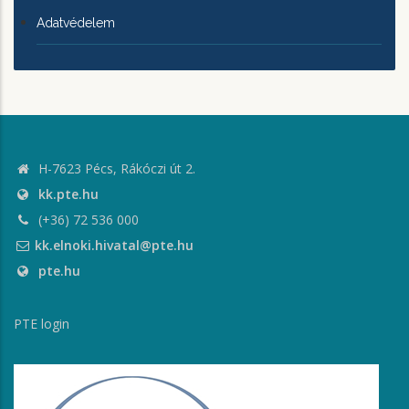
Adatvédelem
H-7623 Pécs, Rákóczi út 2.
kk.pte.hu
(+36) 72 536 000
kk.elnoki.hivatal@pte.hu
pte.hu
PTE login