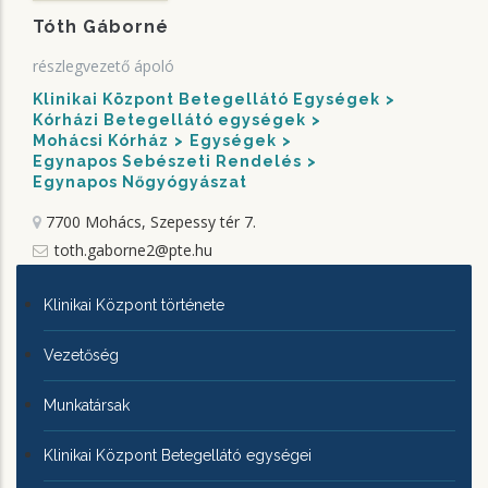
Tóth Gáborné
részlegvezető ápoló
Klinikai Központ Betegellátó Egységek
Kórházi Betegellátó egységek
Mohácsi Kórház
Egységek
Egynapos Sebészeti Rendelés
Egynapos Nőgyógyászat
7700 Mohács, Szepessy tér 7.
toth.gaborne2@pte.hu
KLINIKAI
Klinikai Központ története
KÖZPONTRÓL
Vezetőség
Munkatársak
Klinikai Központ Betegellátó egységei