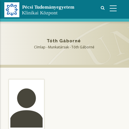
Ugrás
a
tartalomra
Tóth Gáborné
Címlap
-
Munkatársak
-
Tóth Gáborné
Morzsa