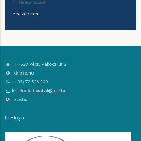
Klinikai Központ
Adatvédelem
H-7623 Pécs, Rákóczi út 2.
kk.pte.hu
(+36) 72 536 000
kk.elnoki.hivatal@pte.hu
pte.hu
PTE login