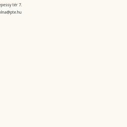
pessy tér 7.
lna@pte.hu