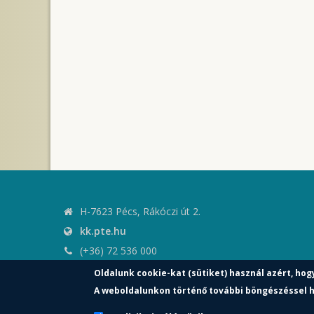
H-7623 Pécs, Rákóczi út 2.
kk.pte.hu
(+36) 72 536 000
kk.elnoki.hivatal@pte.hu
Oldalunk cookie-kat (sütiket) használ azért, hog
pte.hu
A weboldalunkon történő további böngészéssel h