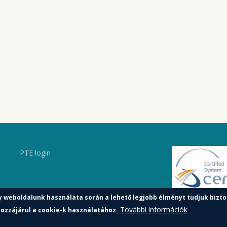
PTE login
y weboldalunk használata során a lehető legjobb élményt tudjuk bizto
További információk
ozzájárul a cookie-k használatához.