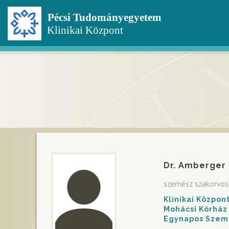
Ugrás
a
tartalomra
Dr. Amberger
szemész szakorvos,
Klinikai Közpo
Mohácsi Kórház
Egynapos Szem