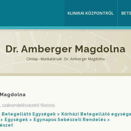
KLINIKAI KÖZPONTRÓL
BET
Dr. Amberger Magdolna
Címlap
-
Munkatársak
-
Dr. Amberger Magdolna
Morzsa
 Magdolna
 szakrendelésvezető főorvos
nt Betegellátó Egységek
Kórházi Betegellátó egység
Egységek
Egynapos Sebészeti Rendelés
észet