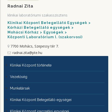
Radnai Zita
klinikai laboratóriumi szakasszisztens
Klinikai Központ Betegellátó Egységek
Kórházi Betegellátó egységek
Mohácsi Kórház
Egységek
Központi Laboratórium I. (szakorvosi)
7700 Mohács, Szepessy tér 7.
radnai.zita@pte.hu
KLINIKAI
Klinikai Központ története
KÖZPONTRÓL
Vezetőség
Munkatársak
Klinikai Központ Betegellátó egységei
Klinikai Központ igazgatási egységei