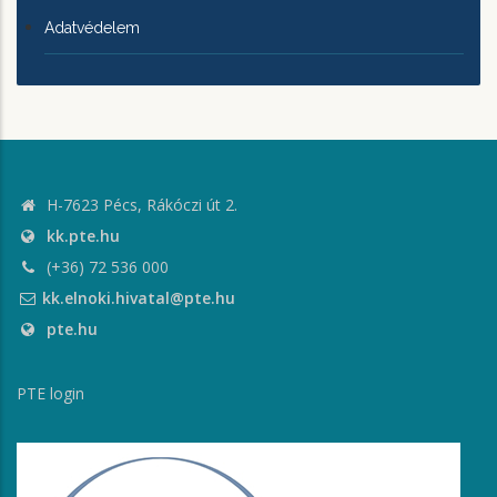
Adatvédelem
H-7623 Pécs, Rákóczi út 2.
kk.pte.hu
(+36) 72 536 000
kk.elnoki.hivatal@pte.hu
pte.hu
PTE login