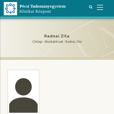
Ugrás
a
tartalomra
Radnai Zita
Címlap
-
Munkatársak
-
Radnai Zita
Morzsa