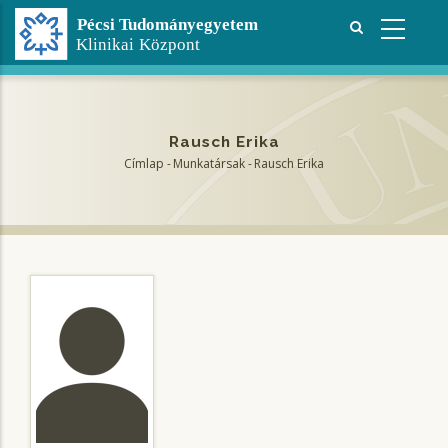
Ugrás
a
tartalomra
Rausch Erika
Címlap
-
Munkatársak
-
Rausch Erika
Morzsa