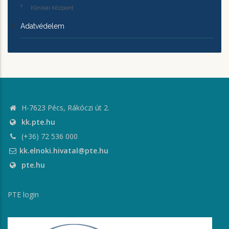
Klinikai Központ
Adatvédelem
H-7623 Pécs, Rákóczi út 2.
kk.pte.hu
(+36) 72 536 000
kk.elnoki.hivatal@pte.hu
pte.hu
PTE login