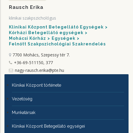
Rausch Erika
klinikai szakpszichológus
Klinikai Központ Betegellátó Egységek
Kórházi Betegellátó egységek
Mohácsi Kórház
Egységek
Felnőtt Szakpszichológiai Szakrendelés
7700 Mohács, Szepessy tér 7.
+36-69-511150, 377
nagy-rausch.erika@pte.hu
KLINIKAI
Klinikai Központ története
KÖZPONTRÓL
Vezetőség
Munkatársak
Klinikai Központ Betegellátó egységei