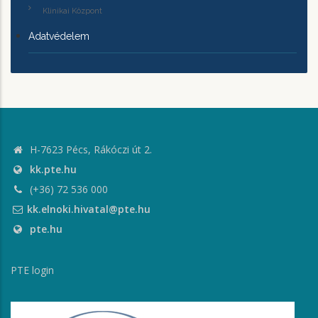
Klinikai Központ
Adatvédelem
H-7623 Pécs, Rákóczi út 2.
kk.pte.hu
(+36) 72 536 000
kk.elnoki.hivatal@pte.hu
pte.hu
PTE login