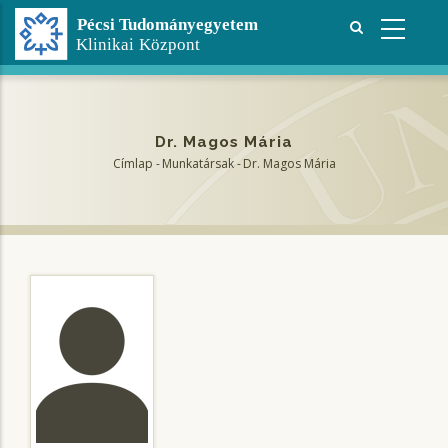
Ugrás
a
tartalomra
Dr. Magos Mária
Címlap
-
Munkatársak
-
Dr. Magos Mária
Morzsa