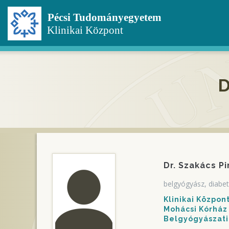
Ugrás
a
tartalomra
D
Dr. Szakács P
belgyógyász, diabe
Klinikai Közpo
Mohácsi Kórház
Belgyógyászati 