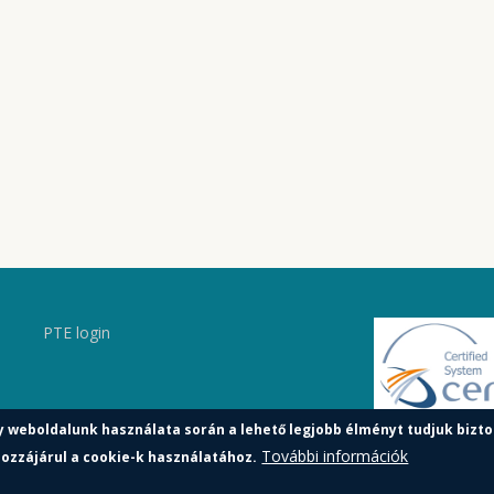
PTE login
y weboldalunk használata során a lehető legjobb élményt tudjuk bizto
További információk
ozzájárul a cookie-k használatához.