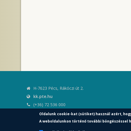
H-7623 Pécs, Rákóczi út 2.
kk.pte.hu
(+36) 72 536 000
kk.elnoki.hivatal@pte.hu
Oldalunk cookie-kat (sütiket) használ azért, hog
pte.hu
A weboldalunkon történő további böngészéssel h