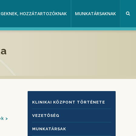
EGEKNEK, HOZZÁTARTOZÓKNAK
MUNKATÁRSAKNAK
ka
KLINIKAI
KLINIKAI KÖZPONT TÖRTÉNETE
KÖZPONTRÓL
VEZETŐSÉG
ek
MUNKATÁRSAK