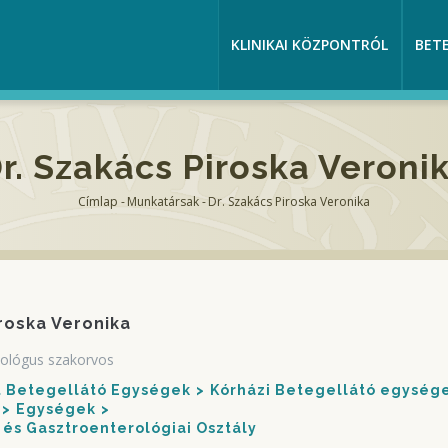
KLINIKAI KÖZPONTRÓL
BET
r. Szakács Piroska Veroni
Címlap
-
Munkatársak
-
Dr. Szakács Piroska Veronika
Morzsa
iroska Veronika
tológus szakorvos
nt Betegellátó Egységek
Kórházi Betegellátó egység
Egységek
és Gasztroenterológiai Osztály