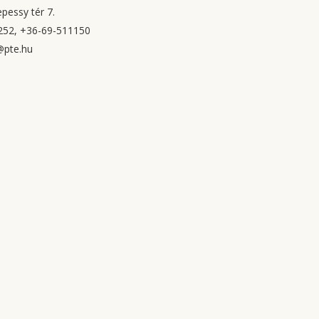
pessy tér 7.
252, +36-69-511150
@pte.hu