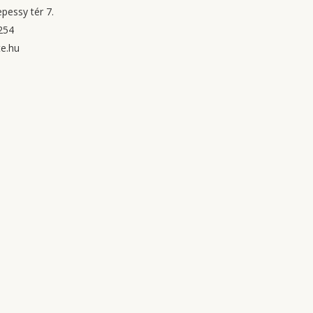
pessy tér 7.
254
e.hu