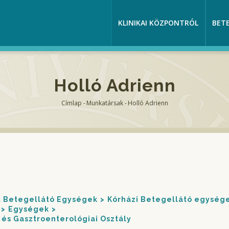
KLINIKAI KÖZPONTRÓL
BET
Holló Adrienn
Címlap
-
Munkatársak
-
Holló Adrienn
Morzsa
nt Betegellátó Egységek
Kórházi Betegellátó egység
Egységek
és Gasztroenterológiai Osztály