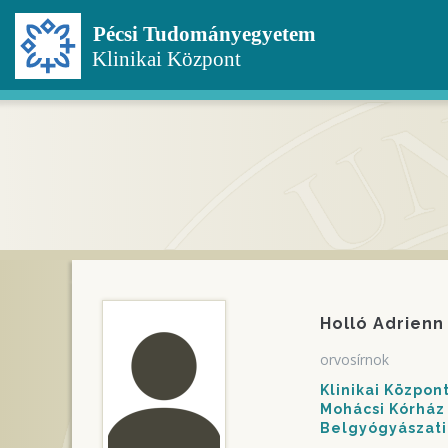
Ugrás
a
tartalomra
Holló Adrienn
orvosírnok
Klinikai Közpo
Mohácsi Kórház
Belgyógyászati 