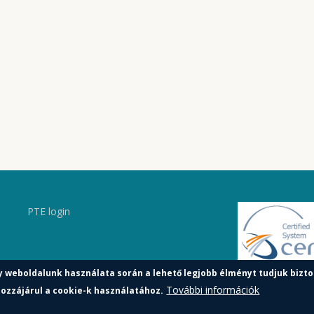
PTE login
y weboldalunk használata során a lehető legjobb élményt tudjuk bizto
További információk
ozzájárul a cookie-k használatához.