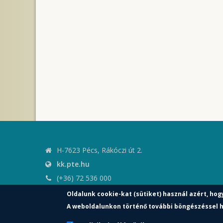
H-7623 Pécs, Rákóczi út 2.
kk.pte.hu
(+36) 72 536 000
kk.elnoki.hivatal@pte.hu
Oldalunk cookie-kat (sütiket) használ azért, hog
pte.hu
A weboldalunkon történő további böngészéssel h