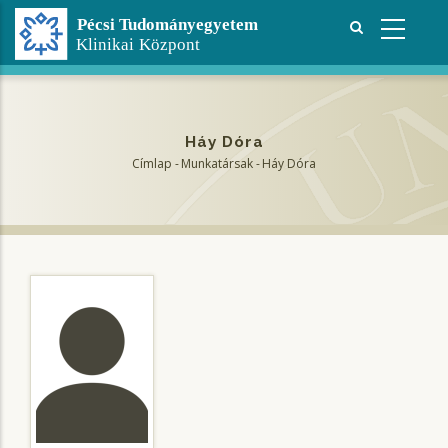
Ugrás
a
tartalomra
Háy Dóra
Címlap
-
Munkatársak
-
Háy Dóra
Morzsa