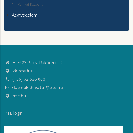
Klinikai Központ
Adatvédelem
H-7623 Pécs, Rákóczi út 2.
kk.pte.hu
(+36) 72 536 000
kk.elnoki.hivatal@pte.hu
pte.hu
PTE login