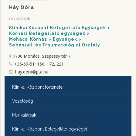
Háy Dóra
orvosírnok
Klinikai Központ Betegellátó Egységek
Kórházi Betegellátó egységek
Mohácsi Kórház
Egységek
Sebészeti és Traumatológiai Osztály
7700 Mohács, Szepessy tér 7.
+36-69-511150, 172, 221
hay.dora@pte.hu
KLINIKAI
Klinikai Központ története
KÖZPONTRÓL
Vezetőség
Munkatársak
Klinikai Központ Betegellátó egységei