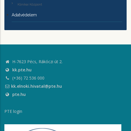
Klinikai Központ
Adatvédelem
H-7623 Pécs, Rákóczi út 2.
kk.pte.hu
(+36) 72 536 000
kk.elnoki.hivatal@pte.hu
pte.hu
PTE login