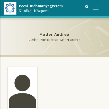
Ugrás
a
tartalomra
Máder Andrea
Címlap
-
Munkatársak
-
Máder Andrea
Morzsa