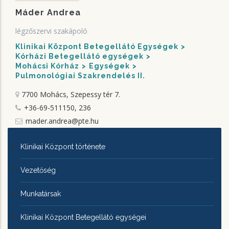
Máder Andrea
légzőszervi szakápoló
Klinikai Központ Betegellátó Egységek
Kórházi Betegellátó egységek
Mohácsi Kórház
Egységek
Pulmonológiai Szakrendelés II.
7700 Mohács, Szepessy tér 7.
+36-69-511150, 236
mader.andrea@pte.hu
KLINIKAI
Klinikai Központ története
KÖZPONTRÓL
Vezetőség
Munkatársak
Klinikai Központ Betegellátó egységei