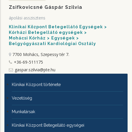
Zsifkovicsné Gáspár Szilvia
ápolási asszisztens
Klinikai Központ Betegellátó Egységek
Kórházi Betegellátó egységek
Mohácsi Kórház
Egységek
Belgyógyászati Kardiológiai Osztály
7700 Mohács, Szepessy tér 7.
+36-69-511175
gaspar.szilvia@pte.hu
KLINIKAI
Klinikai Központ története
KÖZPONTRÓL
Vezetőség
Munkatársak
Klinikai Központ Betegellátó egységei