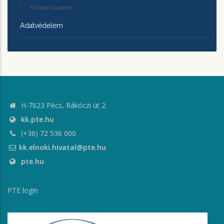
Klinikai Központ
Adatvédelem
H-7623 Pécs, Rákóczi út 2.
kk.pte.hu
(+36) 72 536 000
kk.elnoki.hivatal@pte.hu
pte.hu
PTE login