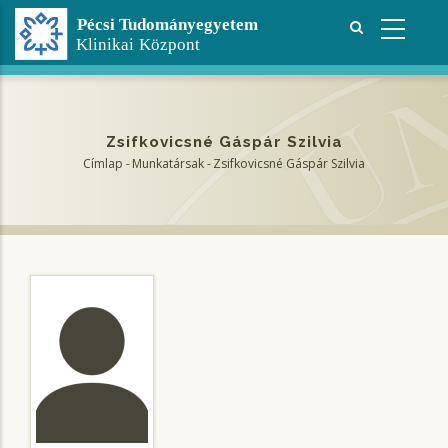
Ugrás
a
tartalomra
Zsifkovicsné Gáspár Szilvia
Címlap
-
Munkatársak
-
Zsifkovicsné Gáspár Szilvia
Morzsa