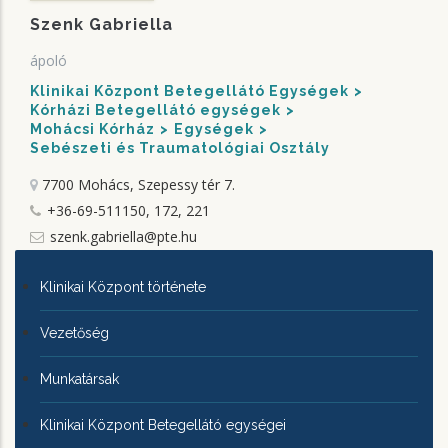
Szenk Gabriella
ápoló
Klinikai Központ Betegellátó Egységek
Kórházi Betegellátó egységek
Mohácsi Kórház
Egységek
Sebészeti és Traumatológiai Osztály
7700 Mohács, Szepessy tér 7.
+36-69-511150, 172, 221
szenk.gabriella@pte.hu
KLINIKAI
Klinikai Központ története
KÖZPONTRÓL
Vezetőség
Munkatársak
Klinikai Központ Betegellátó egységei