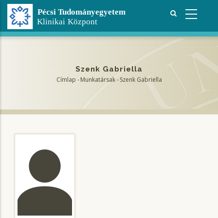
Ugrás
a
tartalomra
Szenk Gabriella
Címlap
-
Munkatársak
-
Szenk Gabriella
Morzsa