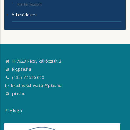
Klinikai Központ
Adatvédelem
H-7623 Pécs, Rákóczi út 2.
kk.pte.hu
(+36) 72 536 000
kk.elnoki.hivatal@pte.hu
pte.hu
PTE login