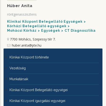
Hűber Anita
röntgenasszisztens
Klinikai Központ Betegellátó Egységek
Kórházi Betegellátó egységek
Mohácsi Kórház
Egységek
CT Diagnosztika
7700 Mohács, Szepessy tér 7.
huber.anita@pte.hu
KLINIKAI
Klinikai Központ története
KÖZPONTRÓL
Vezetőség
Munkatársak
Klinikai Központ Betegellátó egységei
Klinikai Központ igazgatási egységei