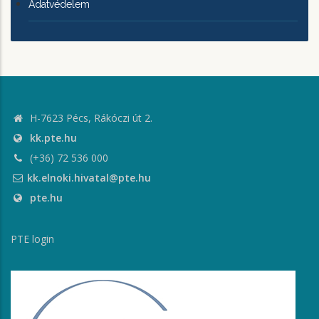
Adatvédelem
H-7623 Pécs, Rákóczi út 2.
kk.pte.hu
(+36) 72 536 000
kk.elnoki.hivatal@pte.hu
pte.hu
PTE login