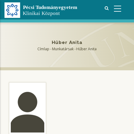
Ugrás
a
tartalomra
Hűber Anita
Címlap
-
Munkatársak
-
Hűber Anita
Morzsa