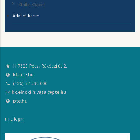
Klinikai Központ
Adatvédelem
H-7623 Pécs, Rákóczi út 2.
kk.pte.hu
(+36) 72 536 000
kk.elnoki.hivatal@pte.hu
pte.hu
PTE login