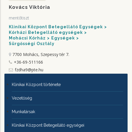
Kovács Viktória
mentőtiszt
Klinikai Központ Betegellátó Egységek
Kórházi Betegellátó egységek
Mohácsi Kórház
Egységek
Sürgősségi Osztály
7700 Mohács, Szepessy tér 7.
+36-69-511166
fzdha9@pte.hu
KLINIKAI
Klinikai Központ története
KÖZPONTRÓL
Vezetőség
Munkatársak
Klinikai Központ Betegellátó egységei