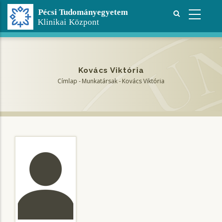
Ugrás
a
tartalomra
Kovács Viktória
Címlap
-
Munkatársak
-
Kovács Viktória
Morzsa