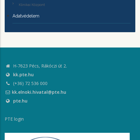
Klinikai Központ
Adatvédelem
H-7623 Pécs, Rákóczi út 2.
kk.pte.hu
(+36) 72 536 000
kk.elnoki.hivatal@pte.hu
pte.hu
PTE login