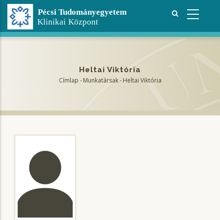
Ugrás
a
tartalomra
Heltai Viktória
Címlap
-
Munkatársak
-
Heltai Viktória
Morzsa