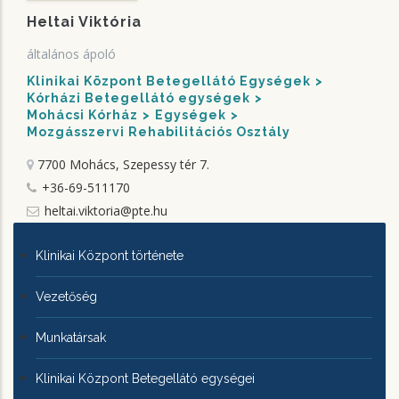
Heltai Viktória
általános ápoló
Klinikai Központ Betegellátó Egységek
Kórházi Betegellátó egységek
Mohácsi Kórház
Egységek
Mozgásszervi Rehabilitációs Osztály
7700 Mohács, Szepessy tér 7.
+36-69-511170
heltai.viktoria@pte.hu
KLINIKAI
Klinikai Központ története
KÖZPONTRÓL
Vezetőség
Munkatársak
Klinikai Központ Betegellátó egységei