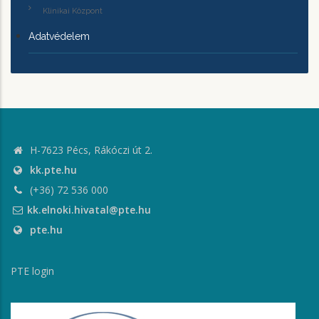
Klinikai Központ
Adatvédelem
H-7623 Pécs, Rákóczi út 2.
kk.pte.hu
(+36) 72 536 000
kk.elnoki.hivatal@pte.hu
pte.hu
PTE login