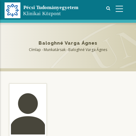
Ugrás
a
tartalomra
Baloghné Varga Ágnes
Címlap
-
Munkatársak
-
Baloghné Varga Ágnes
Morzsa