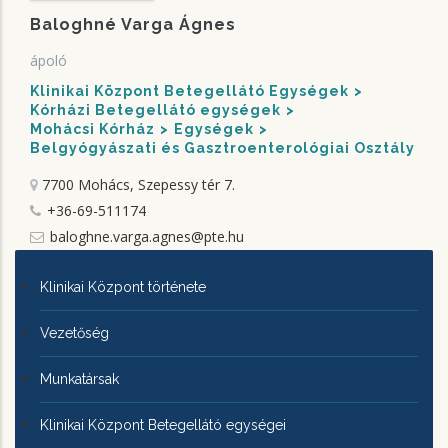
Baloghné Varga Ágnes
ápoló
Klinikai Központ Betegellátó Egységek
Kórházi Betegellátó egységek
Mohácsi Kórház
Egységek
Belgyógyászati és Gasztroenterológiai Osztály
7700 Mohács, Szepessy tér 7.
+36-69-511174
baloghne.varga.agnes@pte.hu
KLINIKAI
Klinikai Központ története
KÖZPONTRÓL
Vezetőség
Munkatársak
Klinikai Központ Betegellátó egységei