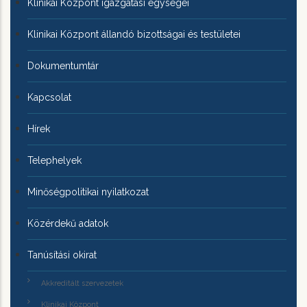
Klinikai Központ igazgatási egységei
Klinikai Központ állandó bizottságai és testületei
Dokumentumtár
Kapcsolat
Hírek
Telephelyek
Minőségpolitikai nyilatkozat
Közérdekű adatok
Tanúsítási okirat
Akkreditált szervezetek
Klinikai Központ