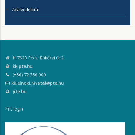
Adatvédelem
H-7623 Pécs, Rákóczi út 2.
kk.pte.hu
(+36) 72 536 000
kk.elnoki.hivatal@pte.hu
pte.hu
PTE login