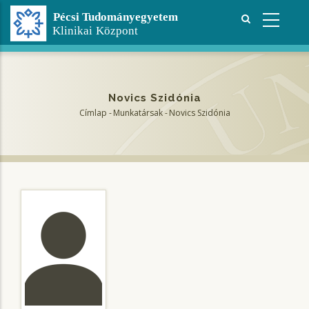
Ugrás
a
tartalomra
Novics Szidónia
Címlap
-
Munkatársak
-
Novics Szidónia
Morzsa