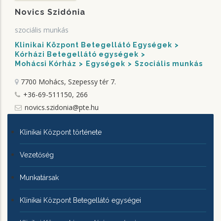
Novics Szidónia
szociális munkás
Klinikai Központ Betegellátó Egységek
Kórházi Betegellátó egységek
Mohácsi Kórház
Egységek
Szociális munkás
7700 Mohács, Szepessy tér 7.
+36-69-511150, 266
novics.szidonia@pte.hu
KLINIKAI
Klinikai Központ története
KÖZPONTRÓL
Vezetőség
Munkatársak
Klinikai Központ Betegellátó egységei