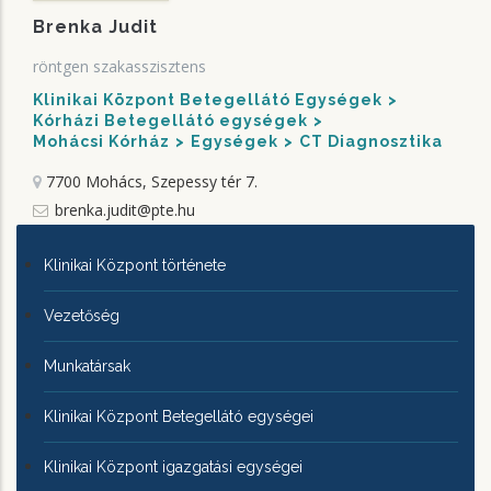
Brenka Judit
röntgen szakasszisztens
Klinikai Központ Betegellátó Egységek
Kórházi Betegellátó egységek
Mohácsi Kórház
Egységek
CT Diagnosztika
7700 Mohács, Szepessy tér 7.
brenka.judit@pte.hu
KLINIKAI
Klinikai Központ története
KÖZPONTRÓL
Vezetőség
Munkatársak
Klinikai Központ Betegellátó egységei
Klinikai Központ igazgatási egységei