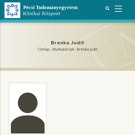
Ugrás
a
tartalomra
Brenka Judit
Címlap
-
Munkatársak
-
Brenka Judit
Morzsa