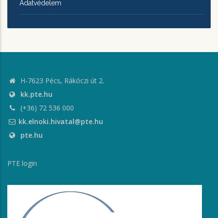
Adatvédelem
H-7623 Pécs, Rákóczi út 2.
kk.pte.hu
(+36) 72 536 000
kk.elnoki.hivatal@pte.hu
pte.hu
PTE login