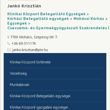
Jankó Krisztián
Klinikai Központ Betegellátó Egységek
Kórházi Betegellátó egységek
Mohácsi Kórház
Egységek
Csecsemő- és Gyermekgyógyászati Szakrendelés I
7700 Mohács, Szepessy tér 7.
+36-69-511176
janko.krisztian@pte.hu
KLINIKAI
Klinikai Központ története
KÖZPONTRÓL
Vezetőség
Munkatársak
Klinikai Központ Betegellátó egységei
Klinikai Központ igazgatási egységei