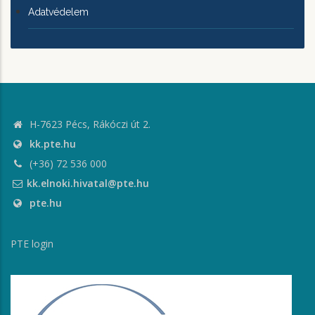
Adatvédelem
H-7623 Pécs, Rákóczi út 2.
kk.pte.hu
(+36) 72 536 000
kk.elnoki.hivatal@pte.hu
pte.hu
PTE login