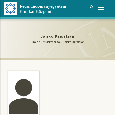
Ugrás
a
tartalomra
Jankó Krisztián
Címlap
-
Munkatársak
-
Jankó Krisztián
Morzsa