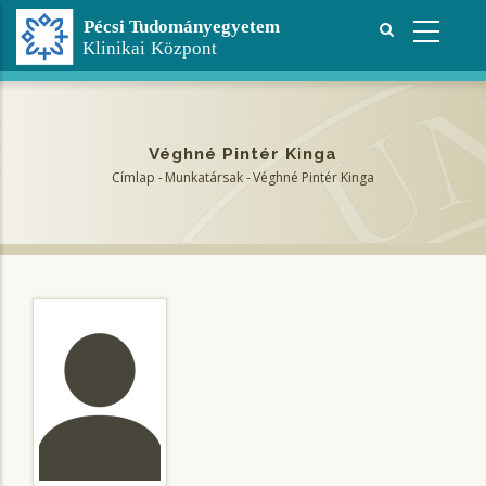
Ugrás
a
tartalomra
Véghné Pintér Kinga
Címlap
-
Munkatársak
-
Véghné Pintér Kinga
Morzsa