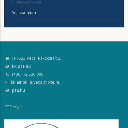
Klinikai Központ
Adatvédelem
H-7623 Pécs, Rákóczi út 2.
kk.pte.hu
(+36) 72 536 000
kk.elnoki.hivatal@pte.hu
pte.hu
PTE login