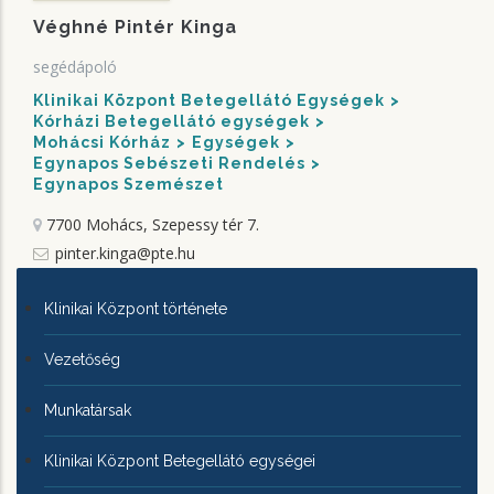
Véghné Pintér Kinga
segédápoló
Klinikai Központ Betegellátó Egységek
Kórházi Betegellátó egységek
Mohácsi Kórház
Egységek
Egynapos Sebészeti Rendelés
Egynapos Szemészet
7700 Mohács, Szepessy tér 7.
pinter.kinga@pte.hu
KLINIKAI
Klinikai Központ története
KÖZPONTRÓL
Vezetőség
Munkatársak
Klinikai Központ Betegellátó egységei