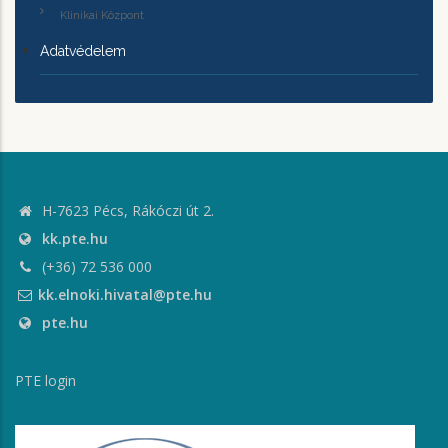
Klinikai Központ
Adatvédelem
H-7623 Pécs, Rákóczi út 2.
kk.pte.hu
(+36) 72 536 000
kk.elnoki.hivatal@pte.hu
pte.hu
PTE login