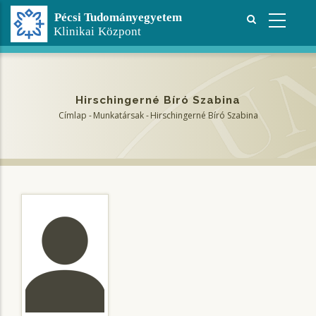
Ugrás
a
tartalomra
Hirschingerné Bíró Szabina
Címlap
-
Munkatársak
-
Hirschingerné Bíró Szabina
Morzsa