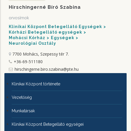
Hirschingerné Bíró Szabina
orvosírnok
Klinikai Központ Betegellátó Egységek
Kórházi Betegellátó egységek
Mohácsi Kórház
Egységek
Neurológiai Osztály
7700 Mohács, Szepessy tér 7.
+36-69-511180
hirschingerne.biro.szabina@pte.hu
KLINIKAI
Klinikai Központ története
KÖZPONTRÓL
Vezetőség
Munkatársak
Klinikai Központ Betegellátó egységei