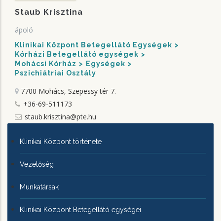
Staub Krisztina
ápoló
Klinikai Központ Betegellátó Egységek
Kórházi Betegellátó egységek
Mohácsi Kórház
Egységek
Pszichiátriai Osztály
7700 Mohács, Szepessy tér 7.
+36-69-511173
staub.krisztina@pte.hu
KLINIKAI
Klinikai Központ története
KÖZPONTRÓL
Vezetőség
Munkatársak
Klinikai Központ Betegellátó egységei