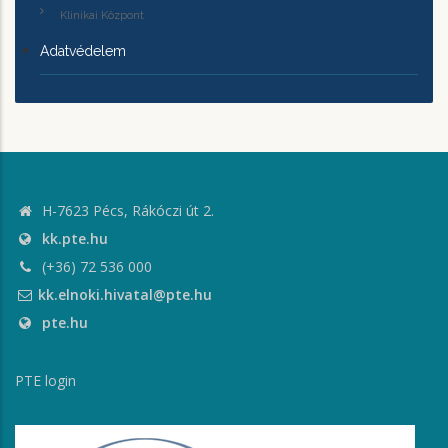
Klinikai Központ
Adatvédelem
H-7623 Pécs, Rákóczi út 2.
kk.pte.hu
(+36) 72 536 000
kk.elnoki.hivatal@pte.hu
pte.hu
PTE login