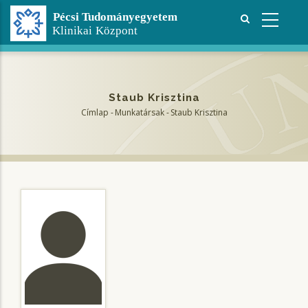
Ugrás
a
tartalomra
Staub Krisztina
Címlap
-
Munkatársak
-
Staub Krisztina
Morzsa