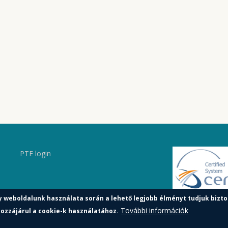
PTE login
y weboldalunk használata során a lehető legjobb élményt tudjuk bizto
További információk
ozzájárul a cookie-k használatához.