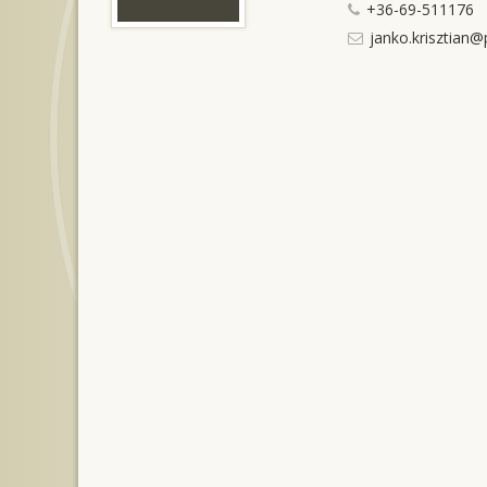
+36-69-511176
janko.krisztian@