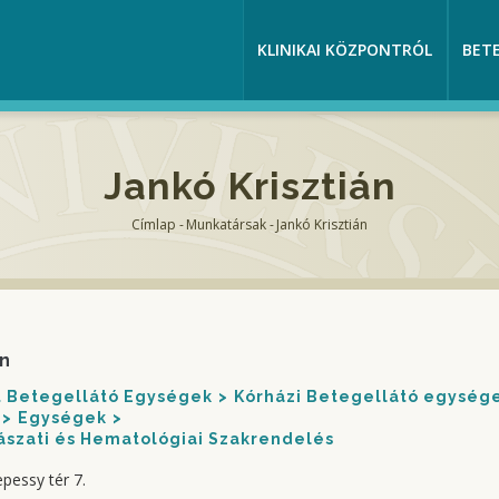
KLINIKAI KÖZPONTRÓL
BET
Jankó Krisztián
Címlap
-
Munkatársak
-
Jankó Krisztián
Morzsa
án
nt Betegellátó Egységek
Kórházi Betegellátó egység
Egységek
zati és Hematológiai Szakrendelés
pessy tér 7.