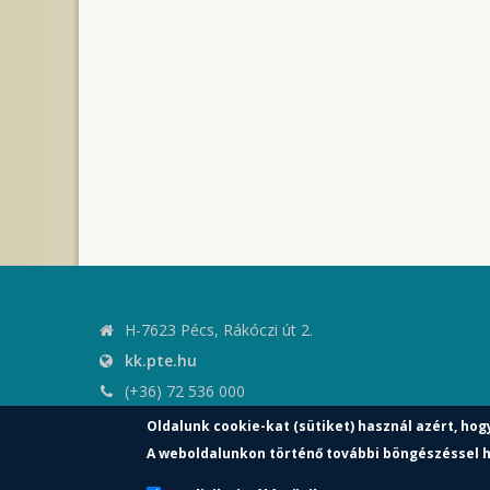
H-7623 Pécs, Rákóczi út 2.
kk.pte.hu
(+36) 72 536 000
kk.elnoki.hivatal@pte.hu
Oldalunk cookie-kat (sütiket) használ azért, hog
pte.hu
A weboldalunkon történő további böngészéssel h