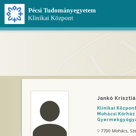
Ugrás
a
tartalomra
Jankó Kriszti
Klinikai Közpo
Mohácsi Kórház
Gyermekgyógyás
7700 Mohács, Sze