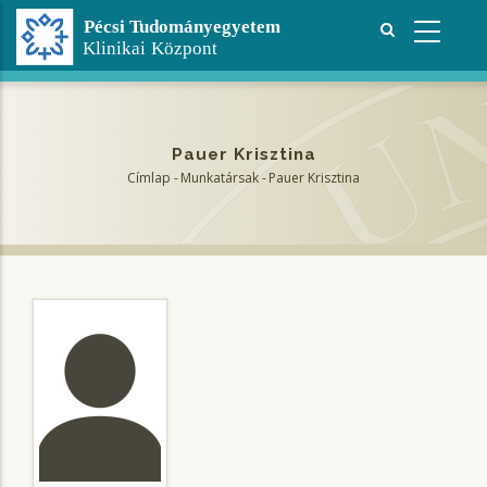
Ugrás
a
tartalomra
Pauer Krisztina
Címlap
-
Munkatársak
-
Pauer Krisztina
Morzsa