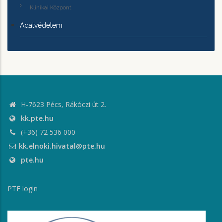
Klinikai Központ
Adatvédelem
H-7623 Pécs, Rákóczi út 2.
kk.pte.hu
(+36) 72 536 000
kk.elnoki.hivatal@pte.hu
pte.hu
PTE login