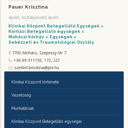
Pauer Krisztina
ápoló, osztályvezető ápoló
Klinikai Központ Betegellátó Egységek
Kórházi Betegellátó egységek
Mohácsi Kórház
Egységek
Sebészeti és Traumatológiai Osztály
7700 Mohács, Szepessy tér 7.
+36-69-511150, 172, 221
szeifert.krisztina@pte.hu
KLINIKAI
Klinikai Központ története
KÖZPONTRÓL
Vezetőség
Munkatársak
Klinikai Központ Betegellátó egységei