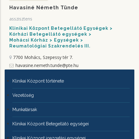
Havasiné Németh Tünde
asszisztens
Klinikai Központ Betegellátó Egységek
Kórházi Betegellátó egységek
Mohácsi Kórház
Egységek
Reumatológiai Szakrendelés III.
7700 Mohács, Szepessy tér 7.
havasine.nemeth.tunde@pte.hu
KLINIKAI
Klinikai Központ története
KÖZPONTRÓL
Vezetőség
Munkatársak
Klinikai Központ Betegellátó egységei
Klinikai Központ igazgatási egységei