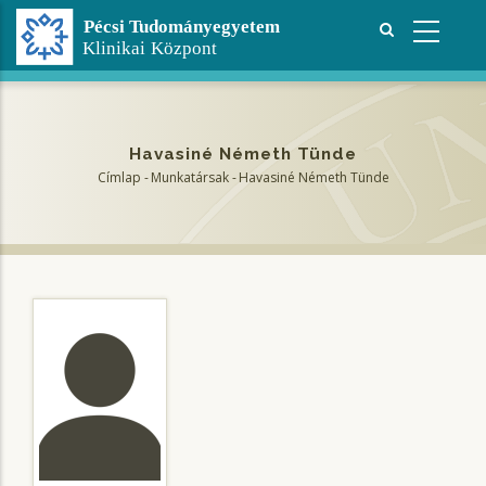
Ugrás
a
tartalomra
Havasiné Németh Tünde
Címlap
-
Munkatársak
-
Havasiné Németh Tünde
Morzsa