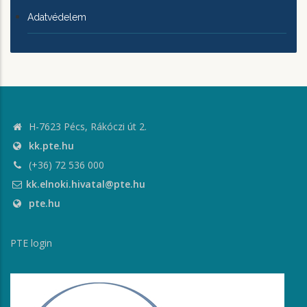
Adatvédelem
H-7623 Pécs, Rákóczi út 2.
kk.pte.hu
(+36) 72 536 000
kk.elnoki.hivatal@pte.hu
pte.hu
PTE login