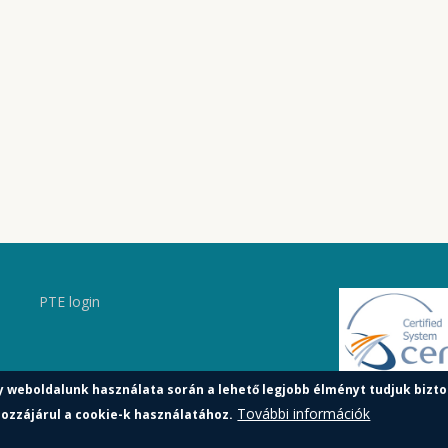
PTE login
y weboldalunk használata során a lehető legjobb élményt tudjuk bizto
További információk
ozzájárul a cookie-k használatához.