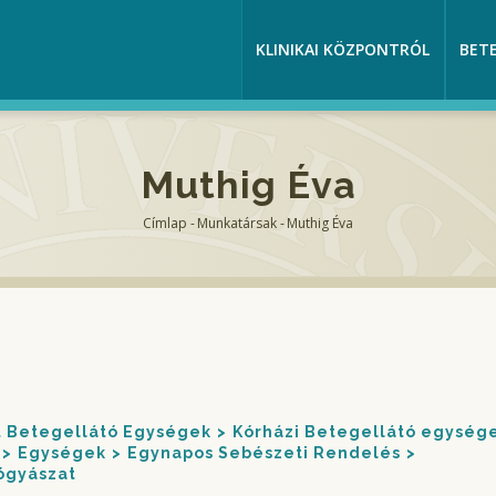
KLINIKAI KÖZPONTRÓL
BET
Muthig Éva
Címlap
-
Munkatársak
-
Muthig Éva
Morzsa
nt Betegellátó Egységek
Kórházi Betegellátó egység
Egységek
Egynapos Sebészeti Rendelés
ógyászat