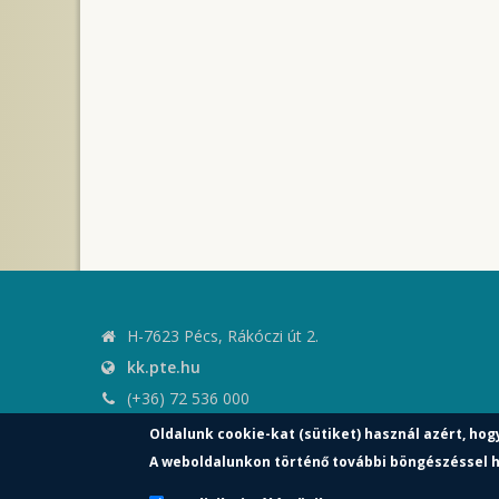
H-7623 Pécs, Rákóczi út 2.
kk.pte.hu
(+36) 72 536 000
kk.elnoki.hivatal@pte.hu
Oldalunk cookie-kat (sütiket) használ azért, hog
pte.hu
A weboldalunkon történő további böngészéssel h