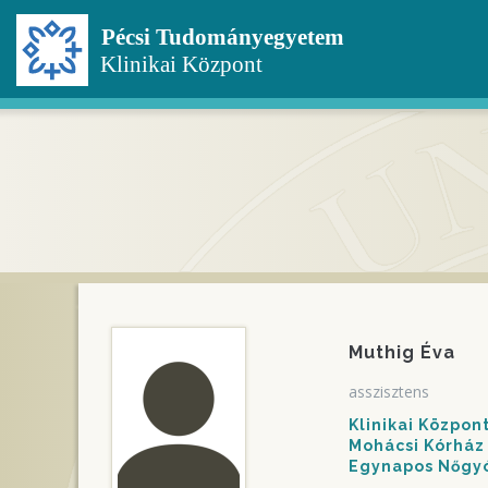
Ugrás
a
tartalomra
Muthig Éva
asszisztens
Klinikai Közpo
Mohácsi Kórház
Egynapos Nőgy