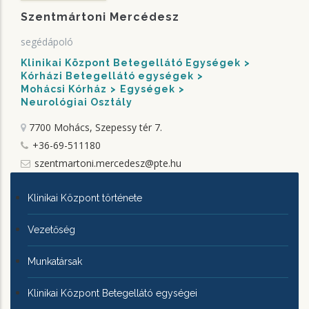
Szentmártoni Mercédesz
segédápoló
Klinikai Központ Betegellátó Egységek
Kórházi Betegellátó egységek
Mohácsi Kórház
Egységek
Neurológiai Osztály
7700 Mohács, Szepessy tér 7.
+36-69-511180
szentmartoni.mercedesz@pte.hu
KLINIKAI
Klinikai Központ története
KÖZPONTRÓL
Vezetőség
Munkatársak
Klinikai Központ Betegellátó egységei