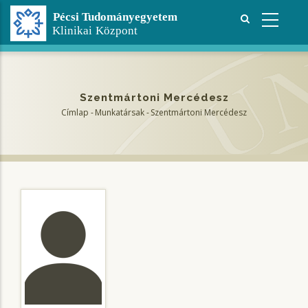
Ugrás
a
tartalomra
Szentmártoni Mercédesz
Címlap
-
Munkatársak
-
Szentmártoni Mercédesz
Morzsa