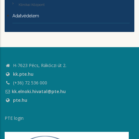
Klinikai Központ
Adatvédelem
H-7623 Pécs, Rákóczi út 2.
kk.pte.hu
(+36) 72 536 000
kk.elnoki.hivatal@pte.hu
pte.hu
PTE login