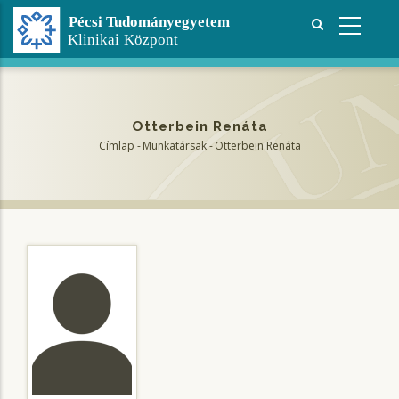
Ugrás
a
tartalomra
Otterbein Renáta
Címlap
-
Munkatársak
-
Otterbein Renáta
Morzsa