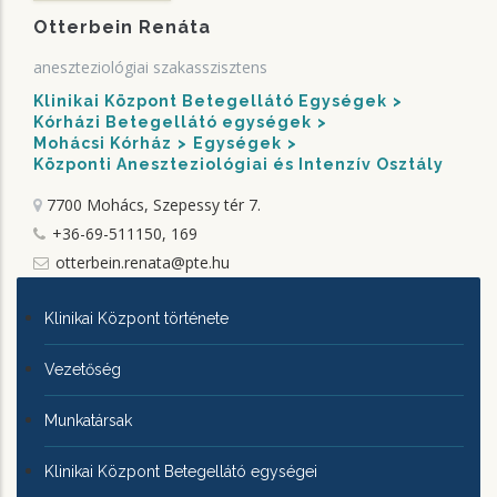
Otterbein Renáta
aneszteziológiai szakasszisztens
Klinikai Központ Betegellátó Egységek
Kórházi Betegellátó egységek
Mohácsi Kórház
Egységek
Központi Aneszteziológiai és Intenzív Osztály
7700 Mohács, Szepessy tér 7.
+36-69-511150, 169
otterbein.renata@pte.hu
KLINIKAI
Klinikai Központ története
KÖZPONTRÓL
Vezetőség
Munkatársak
Klinikai Központ Betegellátó egységei