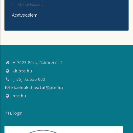
Klinikai Központ
Adatvédelem
H-7623 Pécs, Rákóczi út 2.
kk.pte.hu
(+36) 72 536 000
kk.elnoki.hivatal@pte.hu
pte.hu
PTE login