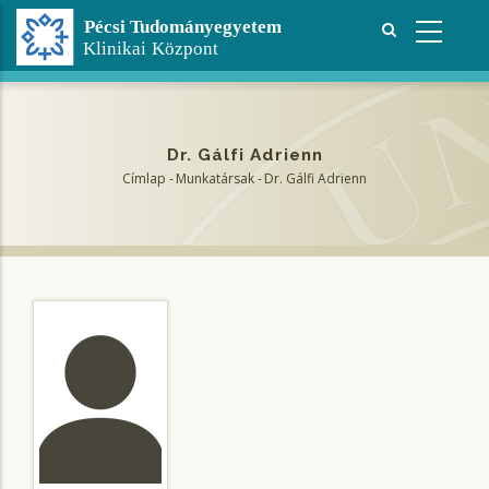
Ugrás
a
tartalomra
Dr. Gálfi Adrienn
Címlap
-
Munkatársak
-
Dr. Gálfi Adrienn
Morzsa