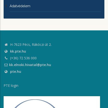
Adatvédelem
H-7623 Pécs, Rákóczi út 2.
kk.pte.hu
(+36) 72 536 000
kk.elnoki.hivatal@pte.hu
pte.hu
PTE login