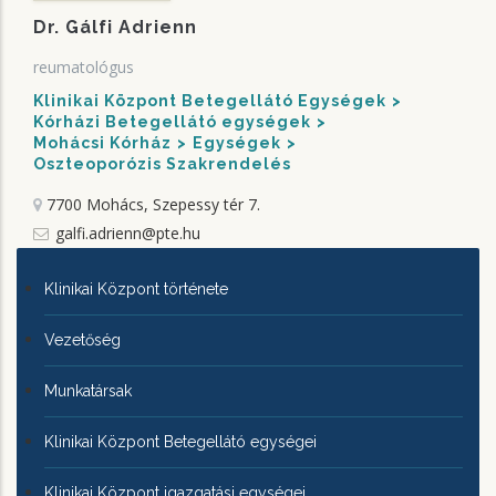
Dr. Gálfi Adrienn
reumatológus
Klinikai Központ Betegellátó Egységek
Kórházi Betegellátó egységek
Mohácsi Kórház
Egységek
Oszteoporózis Szakrendelés
7700 Mohács, Szepessy tér 7.
galfi.adrienn@pte.hu
KLINIKAI
Klinikai Központ története
KÖZPONTRÓL
Vezetőség
Munkatársak
Klinikai Központ Betegellátó egységei
Klinikai Központ igazgatási egységei