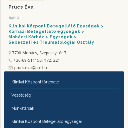
Prucs Éva
ápoló
Klinikai Központ Betegellátó Egységek
Kórházi Betegellátó egységek
Mohácsi Kórház
Egységek
Sebészeti és Traumatológiai Osztály
7700 Mohács, Szepessy tér 7.
+36-69-511150, 172, 221
prucs.eva@pte.hu
KLINIKAI
Klinikai Központ története
KÖZPONTRÓL
Vezetőség
Munkatársak
Klinikai Központ Betegellátó egységei