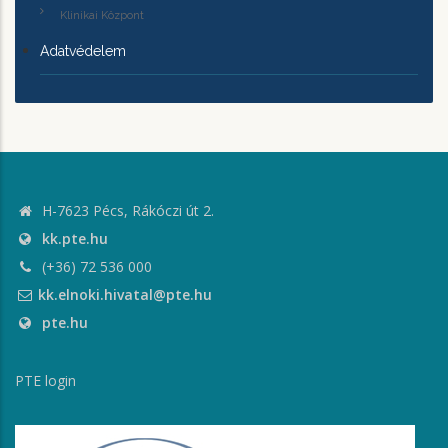
Klinikai Központ
Adatvédelem
H-7623 Pécs, Rákóczi út 2.
kk.pte.hu
(+36) 72 536 000
kk.elnoki.hivatal@pte.hu
pte.hu
PTE login