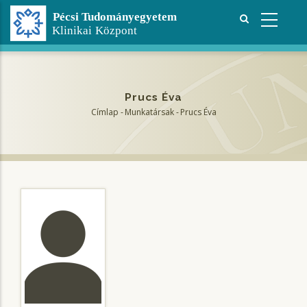
Ugrás
a
tartalomra
Prucs Éva
Címlap
-
Munkatársak
-
Prucs Éva
Morzsa