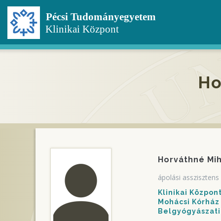
Ugrás
a
tartalomra
Ho
Horváthné Mih
ápolási asszisztens
Klinikai Közpo
Mohácsi Kórház
Belgyógyászati 