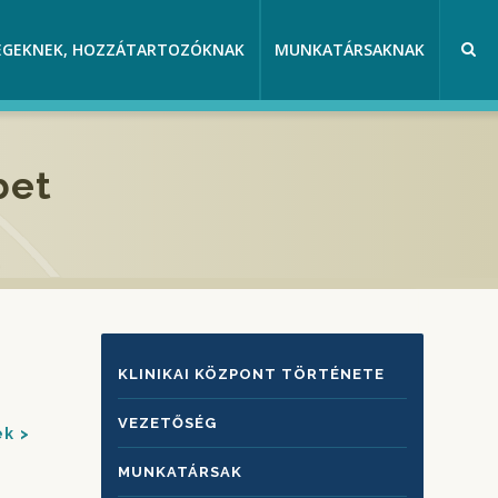
EGEKNEK, HOZZÁTARTOZÓKNAK
MUNKATÁRSAKNAK
bet
KLINIKAI
KLINIKAI KÖZPONT TÖRTÉNETE
KÖZPONTRÓL
VEZETŐSÉG
ek
MUNKATÁRSAK