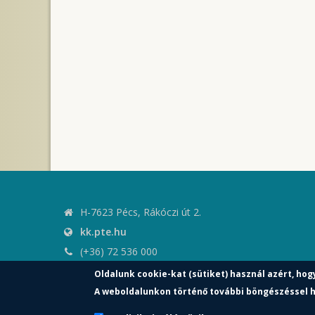
H-7623 Pécs, Rákóczi út 2.
kk.pte.hu
(+36) 72 536 000
kk.elnoki.hivatal@pte.hu
Oldalunk cookie-kat (sütiket) használ azért, hog
pte.hu
A weboldalunkon történő további böngészéssel h