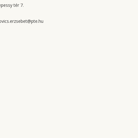
pessy tér 7.
vics.erzsebet@pte.hu