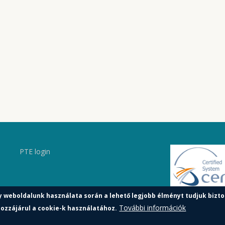
PTE login
y weboldalunk használata során a lehető legjobb élményt tudjuk bizto
További információk
ozzájárul a cookie-k használatához.