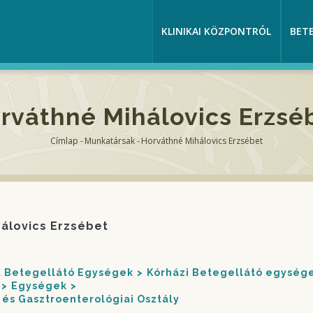
KLINIKAI KÖZPONTRÓL
BET
rváthné Mihálovics Erzsé
Címlap
-
Munkatársak
-
Horváthné Mihálovics Erzsébet
Morzsa
álovics Erzsébet
nt Betegellátó Egységek
Kórházi Betegellátó egység
Egységek
és Gasztroenterológiai Osztály