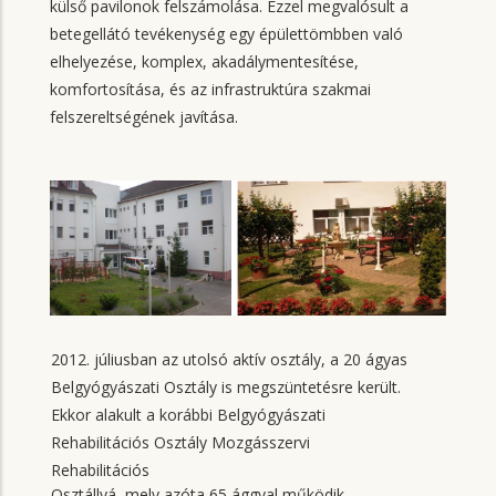
külső pavilonok felszámolása. Ezzel megvalósult a
betegellátó tevékenység egy épülettömbben való
elhelyezése, komplex, akadálymentesítése,
komfortosítása, és az infrastruktúra szakmai
felszereltségének javítása.
2012. júliusban az utolsó aktív osztály, a 20 ágyas
Belgyógyászati Osztály is megszüntetésre került.
Ekkor alakult a korábbi Belgyógyászati
Rehabilitációs Osztály Mozgásszervi
Rehabilitációs
Osztállyá, mely azóta 65 ággyal működik