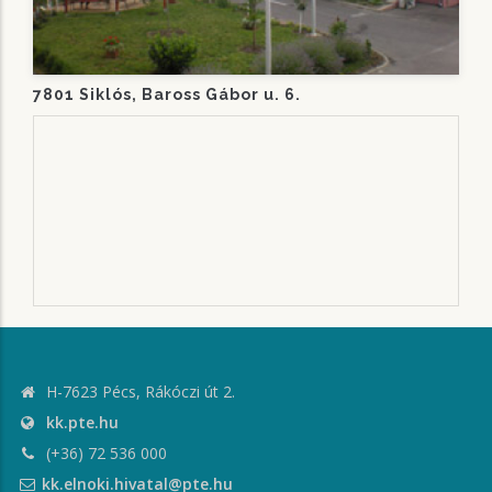
7801 Siklós, Baross Gábor u. 6.
H-7623 Pécs, Rákóczi út 2.
kk.pte.hu
(+36) 72 536 000
kk.elnoki.hivatal@pte.hu