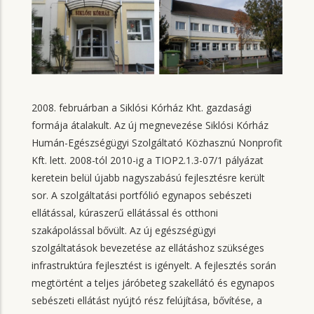
2008. februárban a Siklósi Kórház Kht. gazdasági
formája átalakult. Az új megnevezése Siklósi Kórház
Humán-Egészségügyi Szolgáltató Közhasznú Nonprofit
Kft. lett. 2008-tól 2010-ig a TIOP2.1.3-07/1 pályázat
keretein belül újabb nagyszabású fejlesztésre került
sor. A szolgáltatási portfólió egynapos sebészeti
ellátással, kúraszerű ellátással és otthoni
szakápolással bővült. Az új egészségügyi
szolgáltatások bevezetése az ellátáshoz szükséges
infrastruktúra fejlesztést is igényelt. A fejlesztés során
megtörtént a teljes járóbeteg szakellátó és egynapos
sebészeti ellátást nyújtó rész felújítása, bővítése, a