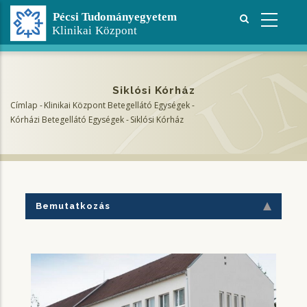
Ugrás
a
tartalomra
Siklósi Kórház
Címlap
-
Klinikai Központ Betegellátó Egységek
-
Morzsa
Kórházi Betegellátó Egységek
-
Siklósi Kórház
Bemutatkozás