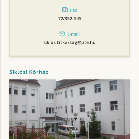
Fax
72/352-545
E-mail
siklos.titkarsag@pte.hu
Siklósi Kórház