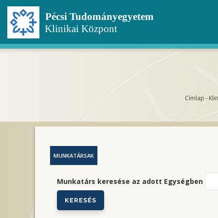
Ugrás
a
tartalomra
Címlap
-
Kli
Morz
MUNKATÁRSAK
Munkatárs keresése az adott Egységben