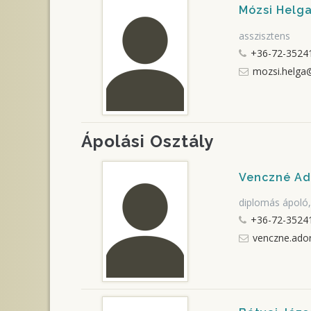
Mózsi Helg
asszisztens
+36-72-35241
mozsi.helga
Ápolási Osztály
Venczné Ado
diplomás ápoló,
+36-72-35241
venczne.ador