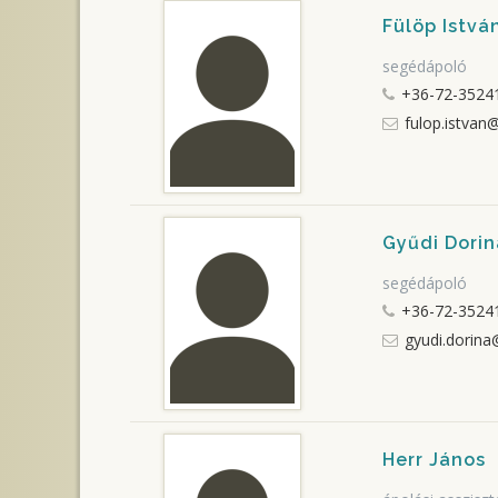
Fülöp Istvá
segédápoló
+36-72-35241
fulop.istvan
Gyűdi Dorin
segédápoló
+36-72-35241
gyudi.dorina
Herr János