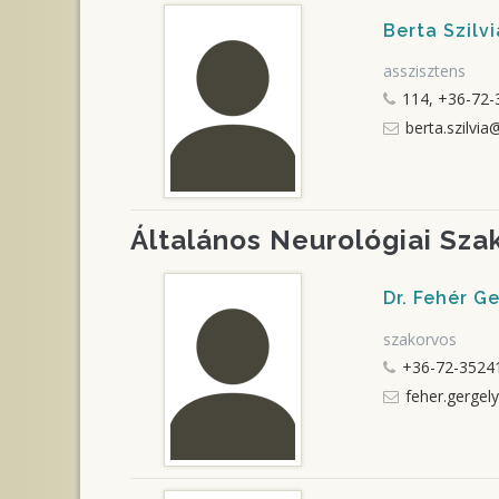
Berta Szilvi
asszisztens
114, +36-72-
berta.szilvia
Általános Neurológiai Sza
Dr. Fehér G
szakorvos
+36-72-35241
feher.gergel