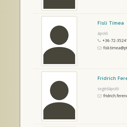
Fisli Tímea
ápoló
+36-72-35241
fisli.timea@p
Fridrich Fe
segédápoló
fridrich.fere