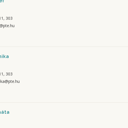
ef
1, 303
f@pte.hu
nika
1, 303
ka@pte.hu
náta