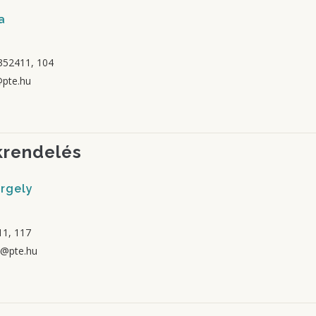
a
352411, 104
@pte.hu
krendelés
ergely
1, 117
y@pte.hu