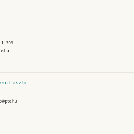
1, 303
te.hu
renc László
nc@pte.hu