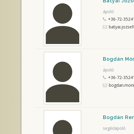
Bátyai Józs
ápoló
+36-72-35241
batyai.jozse
Bogdán Mó
ápoló
+36-72-35241
bogdan.moni
Bogdán Re
segédápoló