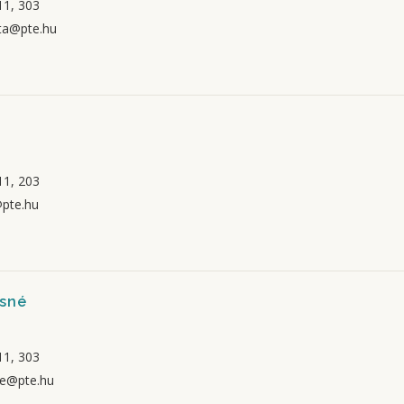
1, 303
ta@pte.hu
1, 203
@pte.hu
osné
1, 303
ne@pte.hu