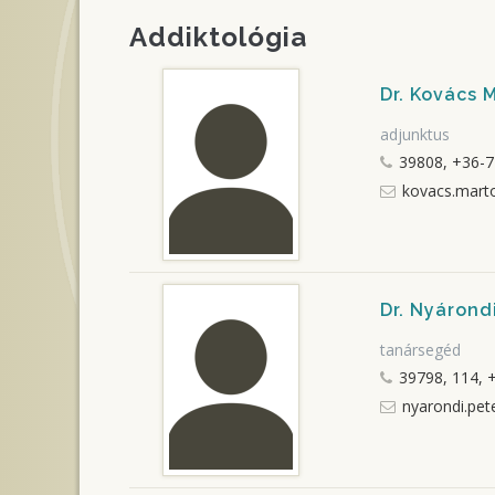
Addiktológia
Dr. Kovács 
adjunktus
39808, +36-7
kovacs.mart
Dr. Nyárond
tanársegéd
39798, 114, 
nyarondi.pet