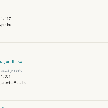
a
1, 117
@pte.hu
rján Erika
 osztályvezető
1, 301
jan.erika@pte.hu