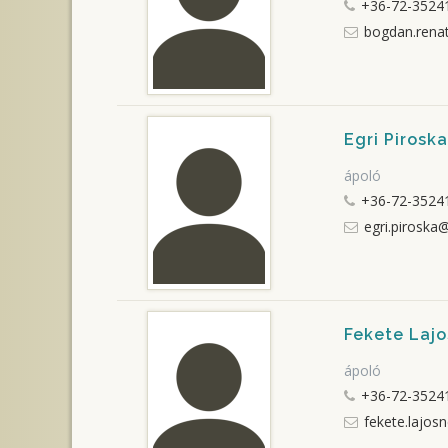
+36-72-35241
bogdan.rena
Egri Piroska
ápoló
+36-72-35241
egri.piroska
Fekete Laj
ápoló
+36-72-35241
fekete.lajos