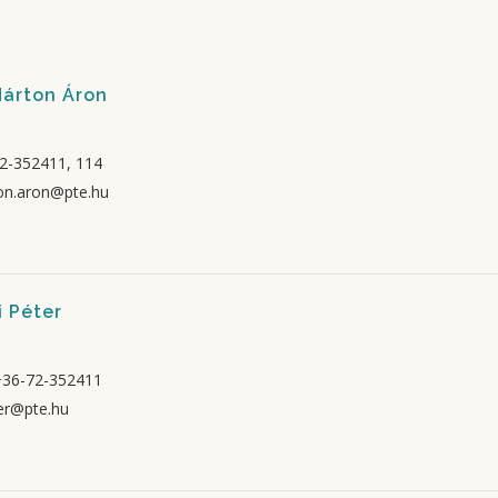
Márton Áron
2-352411, 114
on.aron@pte.hu
i Péter
+36-72-352411
er@pte.hu