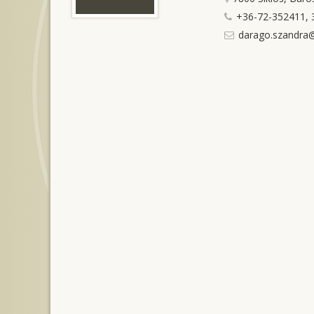
+36-72-352411, 
darago.szandra@