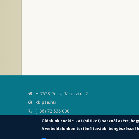
H-7623 Pécs, Rákóczi út 2.
kk.pte.hu
(+36) 72 536 000
kk.elnoki.hivatal@pte.hu
Oldalunk cookie-kat (sütiket) használ azért, hog
pte.hu
A weboldalunkon történő további böngészéssel h