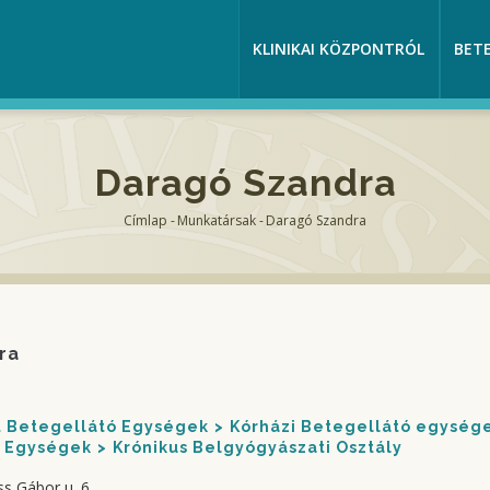
KLINIKAI KÖZPONTRÓL
BET
Daragó Szandra
Címlap
-
Munkatársak
-
Daragó Szandra
Morzsa
ra
nt Betegellátó Egységek
Kórházi Betegellátó egység
Egységek
Krónikus Belgyógyászati Osztály
ss Gábor u. 6.