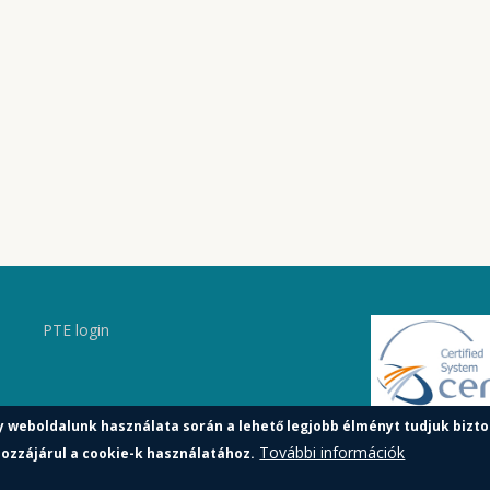
PTE login
y weboldalunk használata során a lehető legjobb élményt tudjuk bizto
További információk
ozzájárul a cookie-k használatához.