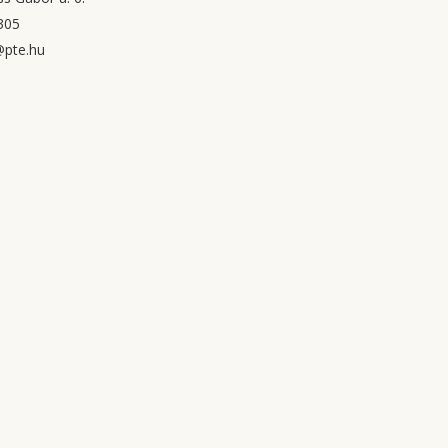
305
pte.hu