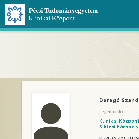
Ugrás
a
tartalomra
Daragó Szand
segédápoló
Klinikai Közpo
Siklósi Kórház
7800 Siklós, Baro