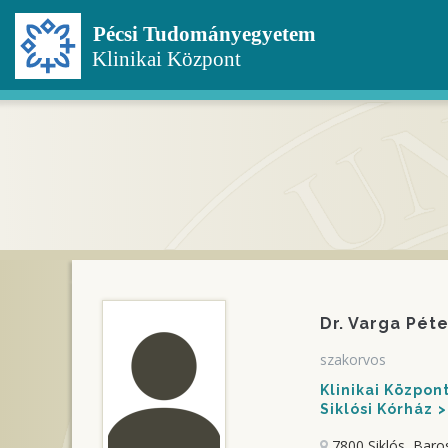
Ugrás
a
tartalomra
Dr. Varga Péte
szakorvos
Klinikai Közpo
Siklósi Kórház
7800 Siklós, Baro