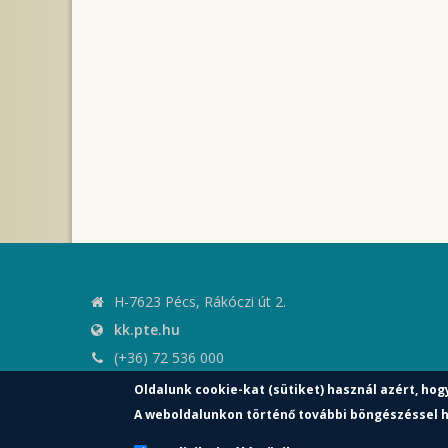
H-7623 Pécs, Rákóczi út 2.
kk.pte.hu
(+36) 72 536 000
kk.elnoki.hivatal@pte.hu
Oldalunk cookie-kat (sütiket) használ azért, hog
pte.hu
A weboldalunkon történő további böngészéssel h