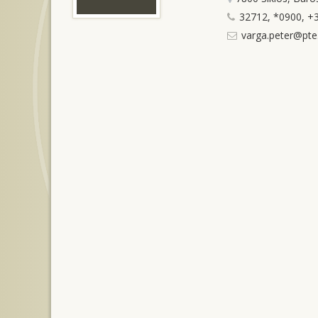
32712, *0900, +3
varga.peter@pte