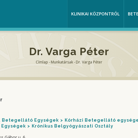
KLINIKAI KÖZPONTRÓL
BET
Dr. Varga Péter
Címlap
-
Munkatársak
-
Dr. Varga Péter
Morzsa
r
nt Betegellátó Egységek
Kórházi Betegellátó egység
Egységek
Krónikus Belgyógyászati Osztály
ss Gábor u. 6.