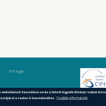
PTE login
y weboldalunk használata során a lehető legjobb élményt tudjuk bizto
További információk
ozzájárul a cookie-k használatához.