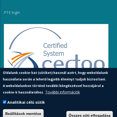
PTE login
Oldalunk cookie-kat (sütiket) használ azért, hogy weboldalunk
használata során a lehető legjobb élményt tudjuk biztosítani.
A weboldalunkon történő további böngészéssel hozzájárul a
További információk
cookie-k használatához.
Analitikai célú sütik
Pécsi Tudományegyetem | Kancellária |
Informatikai és
Beállítások mentése
Összes süti elfogadása
Innovációs Igazgatóság
| Portál csoport - 2023.