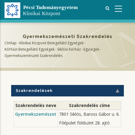
Ugrás
a
tartalomra
Gyermekszemészeti Szakrendelés
Címlap
-
Klinikai Központ Betegellátó Egységek
-
Morzsa
Kórházi Betegellátó Egységek
-
Siklósi Kórház
-
Egységek
-
Gyermekszemészeti Szakrendelés
Szakrendelések
Szakrendelés neve
Szakrendelés címe
Ren
Gyermekszemészet
7801 Siklós, Baross Gábor u. 6.
minde
Szerda
Főépület földszint 28. ajtó