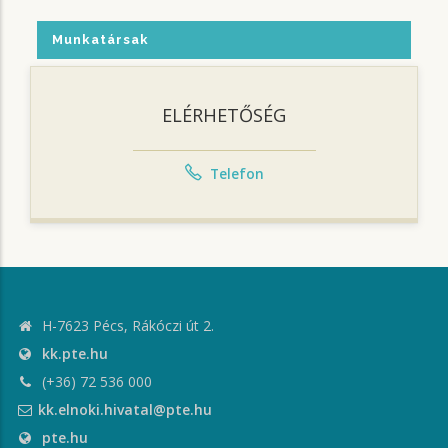
Munkatársak
ELÉRHETŐSÉG
Telefon
H-7623 Pécs, Rákóczi út 2.
kk.pte.hu
(+36) 72 536 000
kk.elnoki.hivatal@pte.hu
pte.hu