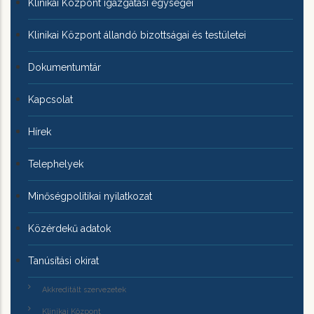
Klinikai Központ igazgatási egységei
Klinikai Központ állandó bizottságai és testületei
Dokumentumtár
Kapcsolat
Hírek
Telephelyek
Minőségpolitikai nyilatkozat
Közérdekű adatok
Tanúsítási okirat
Akkreditált szervezetek
Klinikai Központ