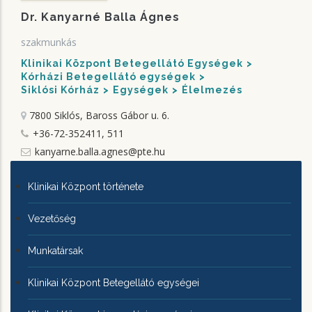
Dr. Kanyarné Balla Ágnes
szakmunkás
Klinikai Központ Betegellátó Egységek
Kórházi Betegellátó egységek
Siklósi Kórház
Egységek
Élelmezés
7800 Siklós, Baross Gábor u. 6.
+36-72-352411, 511
kanyarne.balla.agnes@pte.hu
KLINIKAI
Klinikai Központ története
KÖZPONTRÓL
Vezetőség
Munkatársak
Klinikai Központ Betegellátó egységei