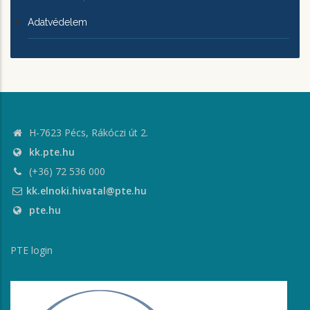
Adatvédelem
H-7623 Pécs, Rákóczi út 2.
kk.pte.hu
(+36) 72 536 000
kk.elnoki.hivatal@pte.hu
pte.hu
PTE login