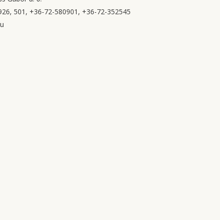
26, 501, +36-72-580901, +36-72-352545
hu