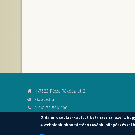
H-7623 Pécs, Rákóczi út 2.
kk.pte.hu
(+36) 72 536 000
kk.elnoki.hivatal@pte.hu
Oldalunk cookie-kat (sütiket) használ azért, hog
pte.hu
A weboldalunkon történő további böngészéssel h