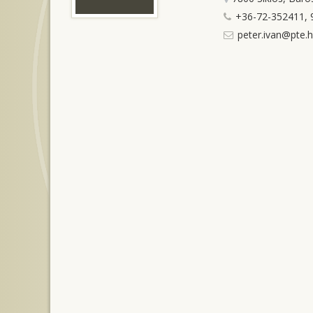
+36-72-352411, 9
peter.ivan@pte.