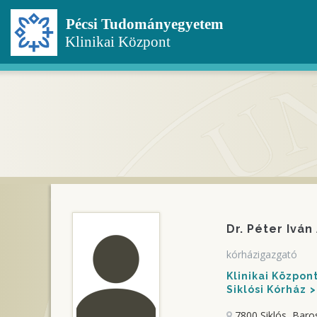
Ugrás
a
tartalomra
Dr. Péter Iván
kórházigazgató
Klinikai Közpo
Siklósi Kórház
7800 Siklós, Baro