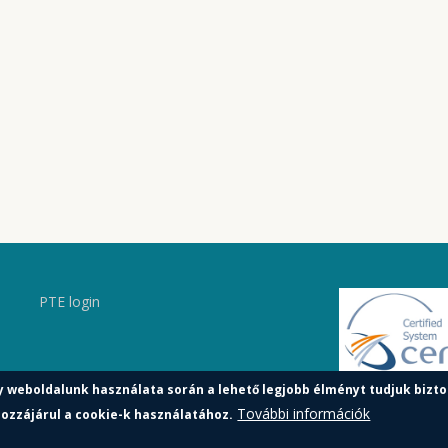
PTE login
y weboldalunk használata során a lehető legjobb élményt tudjuk bizto
További információk
ozzájárul a cookie-k használatához.