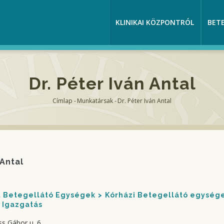
KLINIKAI KÖZPONTRÓL
BET
Dr. Péter Iván Antal
Címlap
-
Munkatársak
-
Dr. Péter Iván Antal
Morzsa
 Antal
nt Betegellátó Egységek
Kórházi Betegellátó egység
Igazgatás
ss Gábor u. 6.