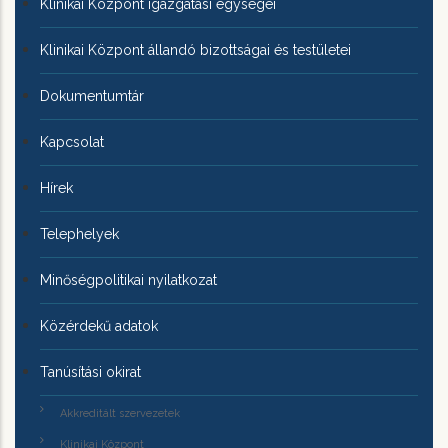
Klinikai Központ igazgatási egységei
Klinikai Központ állandó bizottságai és testületei
Dokumentumtár
Kapcsolat
Hírek
Telephelyek
Minőségpolitikai nyilatkozat
Közérdekű adatok
Tanúsítási okirat
Akkreditált szervezetek
Klinikai Központ