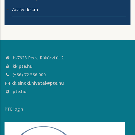
Adatvédelem
H-7623 Pécs, Rákóczi út 2.
kk.pte.hu
(+36) 72 536 000
kk.elnoki.hivatal@pte.hu
pte.hu
PTE login