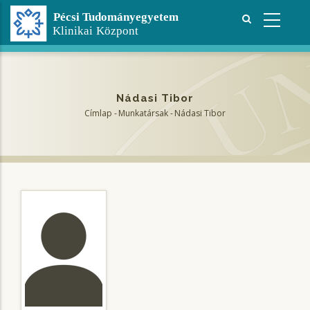
Ugrás
a
tartalomra
Nádasi Tibor
Címlap
-
Munkatársak
-
Nádasi Tibor
Morzsa