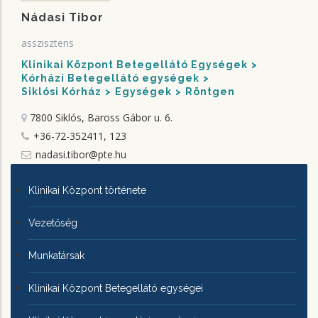
Nádasi Tibor
asszisztens
Klinikai Központ Betegellátó Egységek
Kórházi Betegellátó egységek
Siklósi Kórház
Egységek
Röntgen
7800 Siklós, Baross Gábor u. 6.
+36-72-352411, 123
nadasi.tibor@pte.hu
KLINIKAI
Klinikai Központ története
KÖZPONTRÓL
Vezetőség
Munkatársak
Klinikai Központ Betegellátó egységei