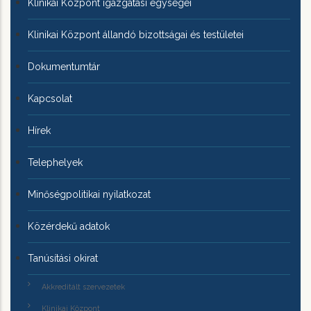
Klinikai Központ igazgatási egységei
Klinikai Központ állandó bizottságai és testületei
Dokumentumtár
Kapcsolat
Hírek
Telephelyek
Minőségpolitikai nyilatkozat
Közérdekű adatok
Tanúsítási okirat
Akkreditált szervezetek
Klinikai Központ