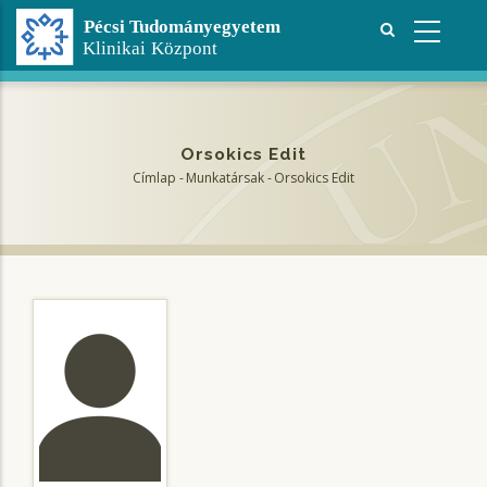
Ugrás
a
tartalomra
Orsokics Edit
Címlap
-
Munkatársak
-
Orsokics Edit
Morzsa