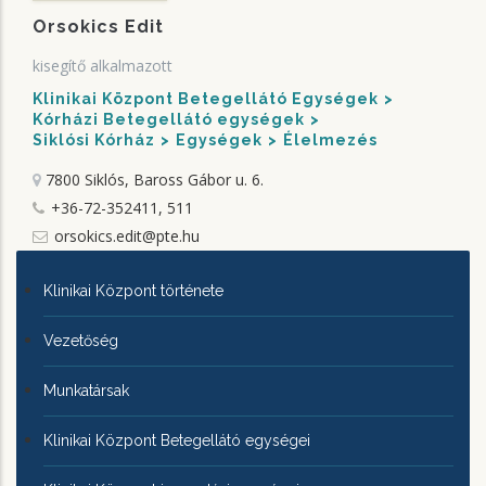
Orsokics Edit
kisegítő alkalmazott
Klinikai Központ Betegellátó Egységek
Kórházi Betegellátó egységek
Siklósi Kórház
Egységek
Élelmezés
7800 Siklós, Baross Gábor u. 6.
+36-72-352411, 511
orsokics.edit@pte.hu
KLINIKAI
Klinikai Központ története
KÖZPONTRÓL
Vezetőség
Munkatársak
Klinikai Központ Betegellátó egységei