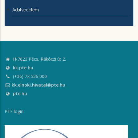
Adatvédelem
H-7623 Pécs, Rákóczi út 2.
kk.pte.hu
(+36) 72 536 000
kk.elnoki.hivatal@pte.hu
pte.hu
PTE login