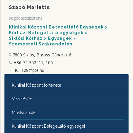
Szabó Marietta
segédasszisztens
Klinikai Központ Betegellátó Egységek
Kórházi Betegellátó egységek
Siklósi Kórház
Egységek
Szemészeti Szakrendelés
7800 Siklós, Baross Gábor u. 6.
+36-72-352411, 106
ICT128@pte.hu
KLINIKAI
Klinikai Központ története
KÖZPONTRÓL
Vezetőség
Munkatársak
Klinikai Központ Betegellátó egységei