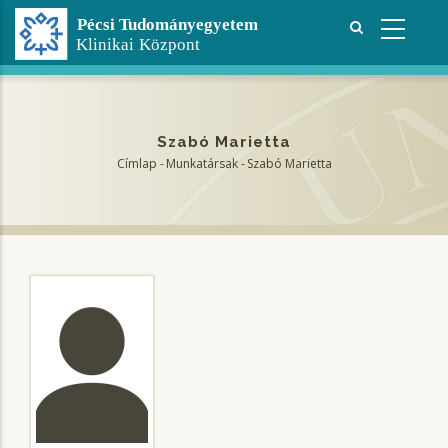
Ugrás
a
tartalomra
Szabó Marietta
Címlap
-
Munkatársak
-
Szabó Marietta
Morzsa