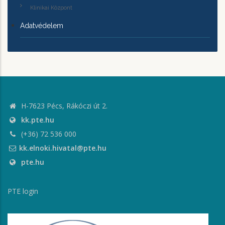
Klinikai Központ
Adatvédelem
H-7623 Pécs, Rákóczi út 2.
kk.pte.hu
(+36) 72 536 000
kk.elnoki.hivatal@pte.hu
pte.hu
PTE login