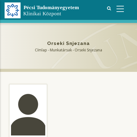
Ugrás
a
tartalomra
Orseki Snjezana
Címlap
-
Munkatársak
-
Orseki Snjezana
Morzsa