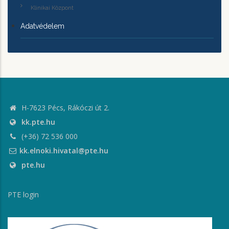
Klinikai Központ
Adatvédelem
H-7623 Pécs, Rákóczi út 2.
kk.pte.hu
(+36) 72 536 000
kk.elnoki.hivatal@pte.hu
pte.hu
PTE login