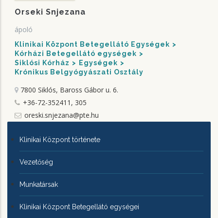
Orseki Snjezana
ápoló
Klinikai Központ Betegellátó Egységek
Kórházi Betegellátó egységek
Siklósi Kórház
Egységek
Krónikus Belgyógyászati Osztály
7800 Siklós, Baross Gábor u. 6.
+36-72-352411, 305
oreski.snjezana@pte.hu
KLINIKAI
Klinikai Központ története
KÖZPONTRÓL
Vezetőség
Munkatársak
Klinikai Központ Betegellátó egységei