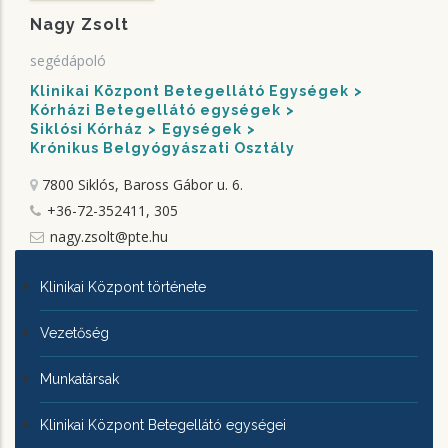
Nagy Zsolt
segédápoló
Klinikai Központ Betegellátó Egységek
Kórházi Betegellátó egységek
Siklósi Kórház
Egységek
Krónikus Belgyógyászati Osztály
7800 Siklós, Baross Gábor u. 6.
+36-72-352411, 305
nagy.zsolt@pte.hu
KLINIKAI
Klinikai Központ története
KÖZPONTRÓL
Vezetőség
Munkatársak
Klinikai Központ Betegellátó egységei