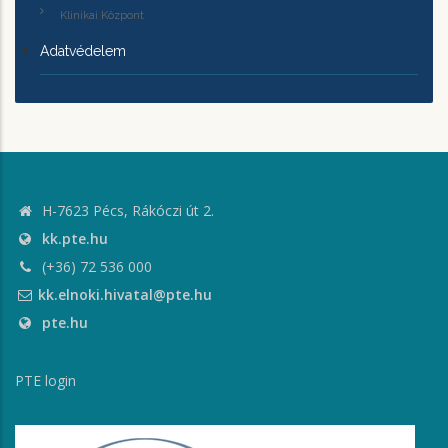
Klinikai Központ
Adatvédelem
H-7623 Pécs, Rákóczi út 2.
kk.pte.hu
(+36) 72 536 000
kk.elnoki.hivatal@pte.hu
pte.hu
PTE login