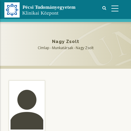
Ugrás
a
tartalomra
Nagy Zsolt
Címlap
-
Munkatársak
-
Nagy Zsolt
Morzsa