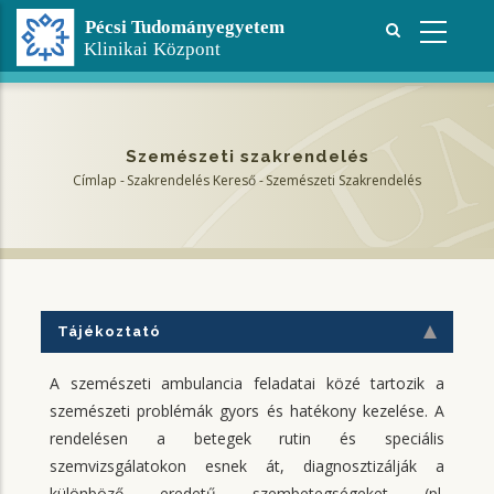
Ugrás
a
tartalomra
Szemészeti szakrendelés
Címlap
-
Szakrendelés Kereső
-
Szemészeti Szakrendelés
Morzsa
Tájékoztató
A szemészeti ambulancia feladatai közé tartozik a
szemészeti problémák gyors és hatékony kezelése. A
rendelésen a betegek rutin és speciális
szemvizsgálatokon esnek át, diagnosztizálják a
különböző eredetű szembetegségeket (pl.