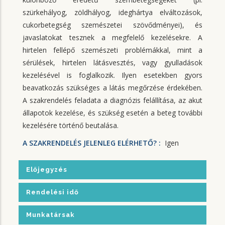
szürkehályog, zöldhályog, ideghártya elváltozások,
cukorbetegség szemészetei szövődményei), és
javaslatokat tesznek a megfelelő kezelésekre. A
hirtelen fellépő szemészeti problémákkal, mint a
sérülések, hirtelen látásvesztés, vagy gyulladások
kezelésével is foglalkozik. Ilyen esetekben gyors
beavatkozás szükséges a látás megőrzése érdekében.
A szakrendelés feladata a diagnózis felállítása, az akut
állapotok kezelése, és szükség esetén a beteg további
kezelésére történő beutalása.
A SZAKRENDELÉS JELENLEG ELÉRHETŐ? :
Igen
Előjegyzés
Rendelési idő
Munkatársak