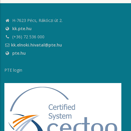
H-7623 Pécs, Rákóczi út 2.
kk.pte.hu
(+36) 72 536 000
kk.elnoki.hivatal@pte.hu
pte.hu
PTE login