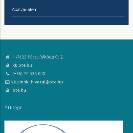
Adatvédelem
H-7623 Pécs, Rákóczi út 2.
kk.pte.hu
(+36) 72 536 000
kk.elnoki.hivatal@pte.hu
pte.hu
PTE login