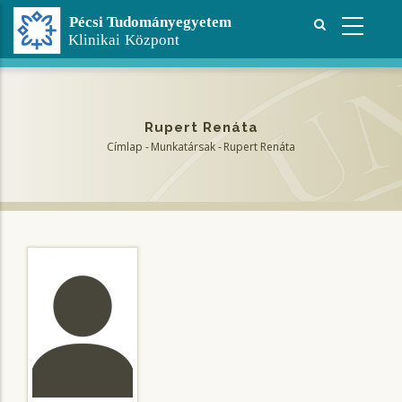
Ugrás
a
tartalomra
Rupert Renáta
Címlap
-
Munkatársak
-
Rupert Renáta
Morzsa