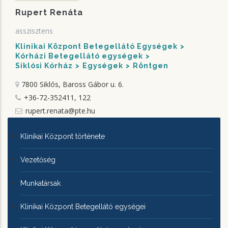
Rupert Renáta
asszisztens
Klinikai Központ Betegellátó Egységek
Kórházi Betegellátó egységek
Siklósi Kórház
Egységek
Röntgen
7800 Siklós, Baross Gábor u. 6.
+36-72-352411, 122
rupert.renata@pte.hu
KLINIKAI
Klinikai Központ története
KÖZPONTRÓL
Vezetőség
Munkatársak
Klinikai Központ Betegellátó egységei