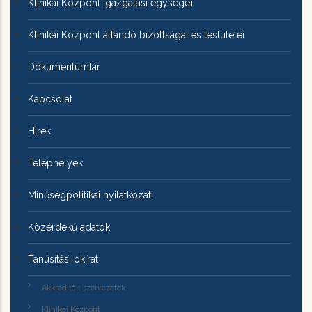
Klinikai Központ igazgatási egységei
Klinikai Központ állandó bizottságai és testületei
Dokumentumtár
Kapcsolat
Hírek
Telephelyek
Minőségpolitikai nyilatkozat
Közérdekű adatok
Tanúsítási okirat
Akkreditált szervezetek
Klinikai Központ